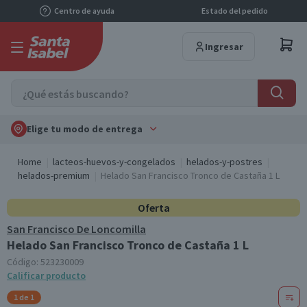
Centro de ayuda
Estado del pedido
Ingresar
Elige tu modo de entrega
Home
lacteos-huevos-y-congelados
helados-y-postres
helados-premium
Helado San Francisco Tronco de Castaña 1 L
Oferta
San Francisco De Loncomilla
Helado San Francisco Tronco de Castaña 1 L
Código:
523230009
Calificar producto
1 de 1