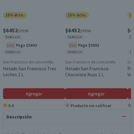
15% dcto.
15% dcto.
15
$6452
$6452
$6
$7590
$7590
$6452 x lt
$6452 x lt
$6
Paga $5693
Paga $5693
$5693 x lt
$5693 x lt
$5
San Francisco de Loncomilla
San Francisco de Loncomilla
San
Helado San Francisco Tres
Helado San Francisco
Pos
Leches 1 L
Chocolate Nuss 1 L
Vol
Agregar
Agregar
5.0
Producto sin calificar
Descripción