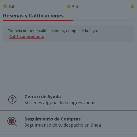
5.0
5.0
Azúcares totales
14,9
14,9
(g)
Reseñas y Calificaciones
Sodio (mg)
79,2
79,2
Todavía no tiene calificaciones, comparte la tuya.
Calificar producto
*Ingesta de referencia de un adulto promedio (8400 kj / 2000 kcal)
Centro de Ayuda
Si tienes alguna duda ingresa aquí
Seguimiento de Compras
Seguimiento de tu despacho en línea