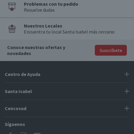
Problemas con tu pedido
Resuelve dudas
Nuestros Locales
Encuentra tu local Santa Isabel más cercano
Conoce nuestras ofertas y
Suscríbete
novedades
Centro de Ayuda
Problemas con tu pedido
Santa Isabel
Información de pago
Proveedores
Cencosud
Cómo modificar mis datos
Espacio Mypes
Modos de entrega y cobertura
Síguenos
Paris
Concursos
Locales Santa Isabel