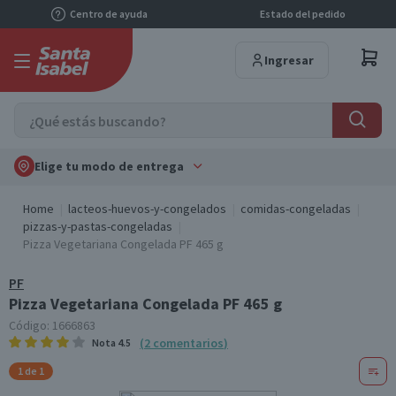
Centro de ayuda
Estado del pedido
Ingresar
Elige tu modo de entrega
Home
lacteos-huevos-y-congelados
comidas-congeladas
pizzas-y-pastas-congeladas
Pizza Vegetariana Congelada PF 465 g
PF
Pizza Vegetariana Congelada PF 465 g
Código:
1666863
(
2
comentarios
)
Nota
4.5
1 de 1