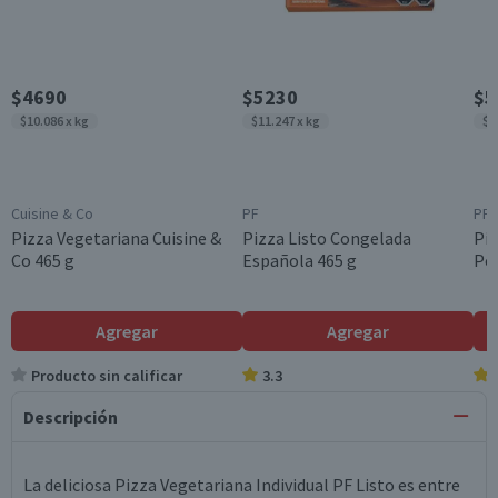
$4690
$5230
$5
$10.086 x kg
$11.247 x kg
$1
Cuisine & Co
PF
PF
Pizza Vegetariana Cuisine &
Pizza Listo Congelada
Piz
Co 465 g
Española 465 g
Pe
Agregar
Agregar
Producto sin calificar
3.3
Descripción
La deliciosa Pizza Vegetariana Individual PF Listo es entre