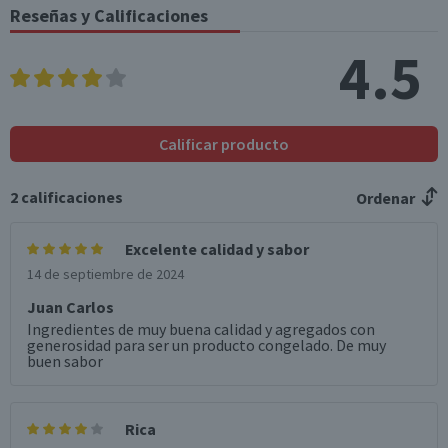
Reseñas y Calificaciones
*Ingesta de referencia de un adulto promedio (8400 kj / 2000 kcal)
4.5
Calificar producto
2
calificaciones
Ordenar
Excelente calidad y sabor
14 de septiembre de 2024
Juan Carlos
Ingredientes de muy buena calidad y agregados con
generosidad para ser un producto congelado. De muy
buen sabor
Rica