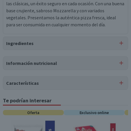
las clásicas, un éxito seguro en cada ocasión. Con una buena
base crujiente, sabroso Mozzarella y con variados
vegetales. Presentamos la auténtica pizza fresca, ideal
para ser consumida en cualquier momento del día.
Ingredientes
Ingredientes
Información nutricional
harina de trigo (gluten), agua, queso mozzarella, choclo,
espárragos verdes, salsa de tomates, queso gauda,
Tabla nutricional
aceitunas negras, pimentón rojo, aceite de soya, sal, azúcar,
Características
leche en polvo, aceite de oliva, aceite de maravilla, aceite de
Valores
Por cada 1
Por cada 100g/ml
canola, levadura, tripolifosfato de sodio, carbonato de
medios
porción
Tipo de Producto
Te podrían interesar
sodio, orégano, l-cisteína.
Pizzeta Mix
Energía (kCal)
235
136,3
Oferta
Exclusivo online
Almacenamiento
Conservar congelado
Proteínas (g)
11,6
6,7
Envase