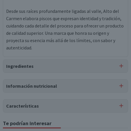
Desde sus raíces profundamente ligadas al valle, Alto del
Carmen elabora piscos que expresan identidad y tradición,
cuidando cada detalle del proceso para ofrecer un producto
de calidad superior. Una marca que honra su origen y
proyecta su esencia más allá de los límites, con sabor y
autenticidad.
Ingredientes
Ingredientes
Información nutricional
pisco blend, sabor vainilla, sabor café.
Tabla nutricional
Características
Valores
Por cada 1
Por cada 100g/ml
medios
porción
Tipo de Producto
Te podrían interesar
Otros Licores