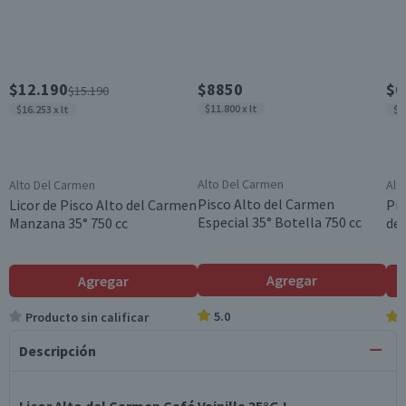
$12.190
$8850
$6
$15.190
$11.800 x lt
$16.253 x lt
$9
Alto Del Carmen
Alto Del Carmen
Alt
Pisco Alto del Carmen
Licor de Pisco Alto del Carmen
Pis
Especial 35° Botella 750 cc
Manzana 35° 750 cc
del
Agregar
Agregar
5.0
Producto sin calificar
Descripción