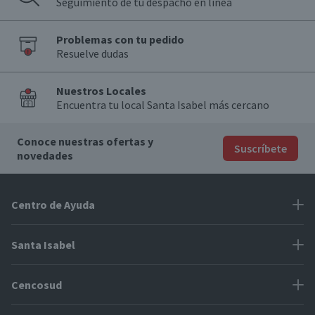
Seguimiento de tu despacho en línea
Problemas con tu pedido
Resuelve dudas
Nuestros Locales
Encuentra tu local Santa Isabel más cercano
Conoce nuestras ofertas y
Suscríbete
novedades
Centro de Ayuda
Problemas con tu pedido
Santa Isabel
Información de pago
Proveedores
Cencosud
Cómo modificar mis datos
Espacio Mypes