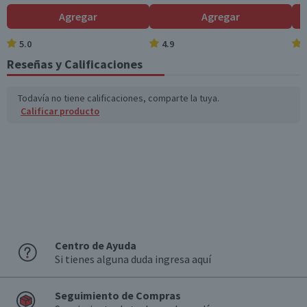
Nota
Agregar
Agregar
Por Ley la venta de alcohol está prohibida para menores
de 18 años.
5.0
4.9
Reseñas y Calificaciones
Garantía Mínima Legal
Válida hasta su fecha de caducidad
Todavía no tiene calificaciones, comparte la tuya.
Calificar producto
Centro de Ayuda
Si tienes alguna duda ingresa aquí
Seguimiento de Compras