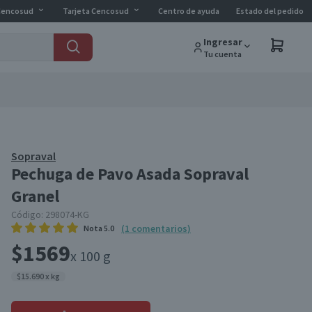
Cencosud
Tarjeta Cencosud
Centro de ayuda
Estado del pedido
Ingresar
Tu cuenta
Sopraval
Pechuga de Pavo Asada Sopraval
Granel
Código:
298074-KG
(
1
comentarios
)
Nota
5.0
$1569
x 100 g
$15.690 x kg