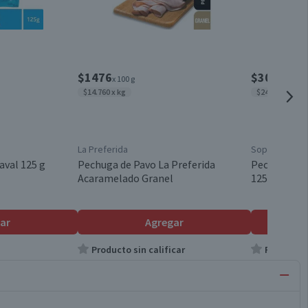
$1476
$3090
x 100 g
$14.760 x kg
$24.720 x kg
La Preferida
Sopraval
aval 125 g
Pechuga de Pavo La Preferida
Pechuga de
Acaramelado Granel
125 g
ar
Agregar
Producto sin calificar
Producto s