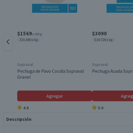
$1569
$3090
x 100 g
$15.690 x kg
$24.720 x kg
Sopraval
Sopraval
Pechuga de Pavo Cocida Sopraval
Pechuga Asada Sopr
Granel
Agregar
Agreg
4.8
5.0
Descripción