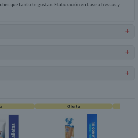
ches que tanto te gustan. Elaboración en base a frescos y
de sodio, eritorbato de sodio, polifosfato de sodio.
Por cada 1 porción
Pechuga de Pavo
27
ta
5,5
Oferta
Conservar refrigerado
0,5
0,2
A granel