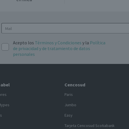
Acepto los
Términos y Condiciones
y la
Política
de privacidad y de tratamiento de datos
personales
sabel
Cencosud
ores
Paris
Mypes
Jumbo
s
Easy
y
Tarjeta Cencosud Scotiabank