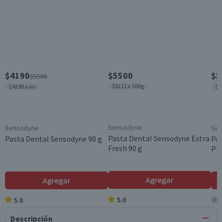
$4190
$5500
$5
$5500
$6111 x 100g
$4190 x un
$5
Sensodyne
Sensodyne
Se
Pasta Dental Sensodyne Extra
Pasta Dental Sensodyne 90 g
Pa
Fresh 90 g
Pr
Agregar
Agregar
5.0
5.0
Descripción