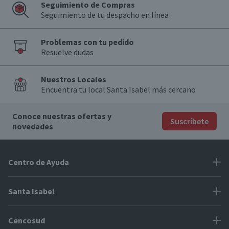
Seguimiento de Compras
Seguimiento de tu despacho en línea
Problemas con tu pedido
Resuelve dudas
Nuestros Locales
Encuentra tu local Santa Isabel más cercano
Conoce nuestras ofertas y
Suscríbete
novedades
Centro de Ayuda
Problemas con tu pedido
Santa Isabel
Información de pago
Proveedores
Cencosud
Cómo modificar mis datos