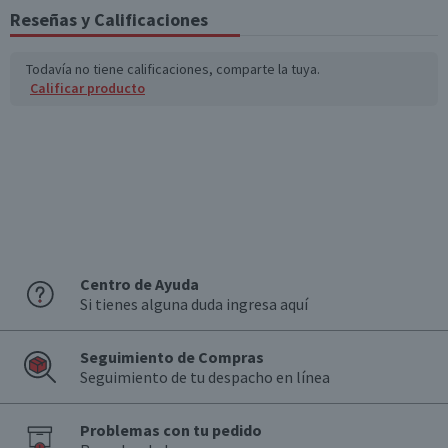
(g)
Reseñas y Calificaciones
Sodio (mg)
310
93
Todavía no tiene calificaciones, comparte la tuya.
Calificar producto
Fibra (g)
0,1
0
*Ingesta de referencia de un adulto promedio (8400 kj / 2000 kcal)
Centro de Ayuda
Si tienes alguna duda ingresa aquí
Seguimiento de Compras
Seguimiento de tu despacho en línea
Problemas con tu pedido