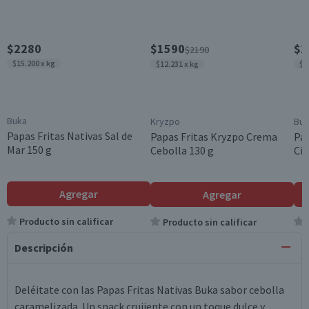
$2280
$1590
$2
$2190
$15.200 x kg
$12.231 x kg
$1
Buka
Kryzpo
Buk
Papas Fritas Nativas Sal de
Papas Fritas Kryzpo Crema
Pap
Mar 150 g
Cebolla 130 g
Cil
Agregar
Agregar
Producto sin calificar
Producto sin calificar
Descripción
Deléitate con las Papas Fritas Nativas Buka sabor cebolla
caramelizada. Un snack crujiente con un toque dulce y