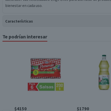
bienestar en cada uso.
Características
Te podrían interesar
Tipo de Producto
Material
Contenido
Beneficios
Género
$4150
$1790