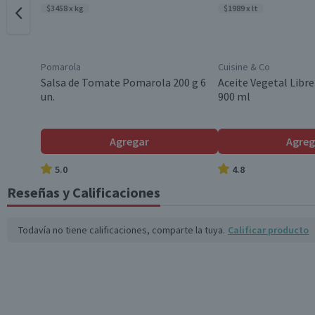
$3458 x kg
$1989 x lt
Variedad
Pomarola
Cuisine & Co
Garantía Mínima Legal
Salsa de Tomate Pomarola 200 g 6
Aceite Vegetal Libre
un.
900 ml
Agregar
Agreg
5.0
4.8
Reseñas y Calificaciones
Todavía no tiene calificaciones, comparte la tuya.
Calificar producto