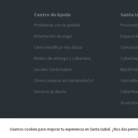
Centro de Ayuda
Santa I
Problemas con tu pedido
Proveed
Información de pago
Espacio 
Cómo modificar mis datos
Concurso
Modos de entrega y cobertura
CyberDa
Locales Santa Isabel
BlackFrid
Cómo comprar en SantaIsabel.cl
CencoBla
Servicio al cliente
CyberMo
Acuerdos
Usamos cookies para mejorar tu experiencia en Santa Isabel. ¿Nos das permis
Copyright ©