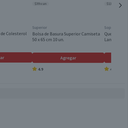
$39 x un
$11.180 x kg
Desechables
Superior
Soprole
Válida hasta su fecha de caducidad
 de Colesterol
Bolsa de Basura Superior Camiseta
Queso Gaud
50 x 65 cm 10 un.
Laminado 5
ar
Agregar
4.9
4.8