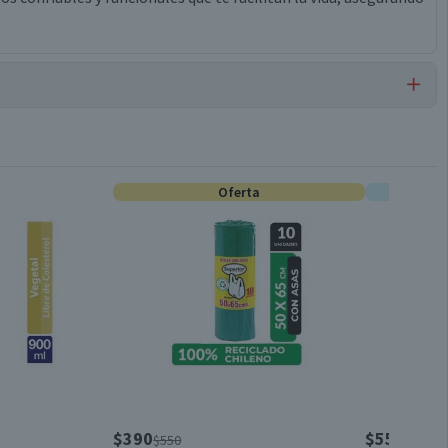
Pañuelos Desechables
Oferta
E
Papel
6 Paquetes de 10 Pañuelos cada uno.
Antiviral hipoalergénico
Unisex
$390
$5590
$550
$599