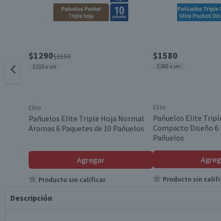
$1290
$1580
$2150
$263 x un
$215 x un
Elite
Elite
Pañuelos Elite Tripl
Pañuelos Elite Triple Hoja Normal
Compacto Diseño 6 
Aromas 6 Paquetes de 10 Pañuelos
Pañuelos
Agreg
Agregar
Producto sin califi
Producto sin calificar
Descripción