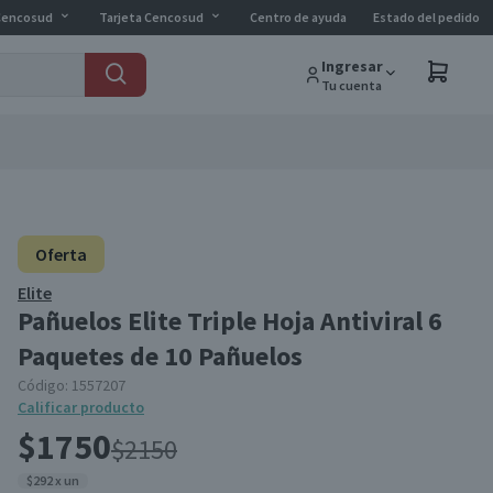
Cencosud
Tarjeta Cencosud
Centro de ayuda
Estado del pedido
Ingresar
Tu cuenta
Oferta
Elite
Pañuelos Elite Triple Hoja Antiviral 6
Paquetes de 10 Pañuelos
Código:
1557207
Calificar producto
$1750
$2150
$292 x un