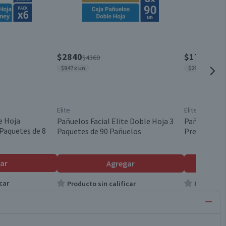
$2840
$1750
$4360
$211
$947 x un
$29 x un
Elite
Elite
e Hoja
Pañuelos Facial Elite Doble Hoja 3
Pañuelos Fac
Paquetes de 8
Paquetes de 90 Pañuelos
Premium 60
ar
Agregar
car
Producto sin calificar
Producto s