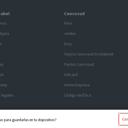
sabel
Cencosud
ores
Paris
Mypes
Jumbo
s
Easy
y
Tarjeta Cencosud Scotiabank
ay
Puntos Cencosud
ck
Giftcard
nday
Venta Empresa
 legales
Código de Ética
Con
o para guardarlas en tu dispositivo?
 2025 Cencosud - Santa Isabel
Términos y Condiciones
|
Seguridad y Pr