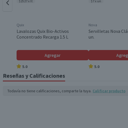
$2527 x lt
$7 x un
Quix
Nova
Lavalozas Quix Bio-Activos
Servilletas Nova Clá
Concentrado Recarga 1.5 L
un.
Agregar
Agreg
5.0
5.0
Reseñas y Calificaciones
Todavía no tiene calificaciones, comparte la tuya.
Calificar producto