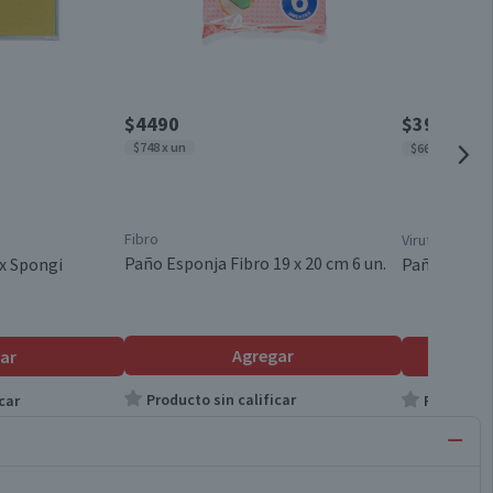
$4490
$3990
$493
$748 x un
$665 x un
Fibro
Virutex
Paño Esponja Fibro 19 x 20 cm 6 un.
x Spongi
Paño Esponj
Agregar
ar
Producto sin calificar
car
Producto s