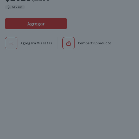
$674 x un
Agregar
Agregar a Mis listas
Compartir producto
Oferta
Oferta