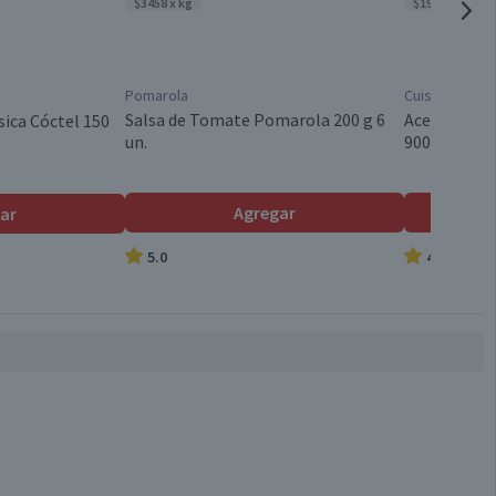
$3458 x kg
$1989 x lt
Pomarola
Cuisine & Co
Salsa de Tomate Pomarola 200 g 6
Aceite Veget
sica Cóctel 150
un.
900 ml
Agregar
ar
5.0
4.8