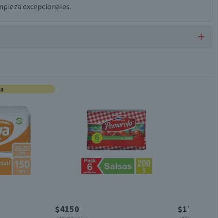
mpieza excepcionales.
Toallas Microfibra
ta
3 unidades
Válida hasta su fecha de caducidad
$4150
$1790