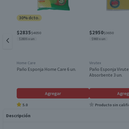
30% dcto.
$2835
$2950
$4050
$3650
$2835 x un
$983 x un
Home Care
Virutex
Paño Esponja Home Care 6 un.
Paño Esponja Virute
Absorbente 3 un.
Agregar
Agreg
5.0
Producto sin califi
Descripción