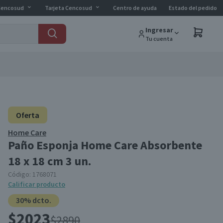
Cencosud
Tarjeta Cencosud
Centro de ayuda
Estado del pedido
Ingresar
Tu cuenta
Oferta
Home Care
Paño Esponja Home Care Absorbente
18 x 18 cm 3 un.
Código:
1768071
Calificar producto
30% dcto.
$2023
$2890