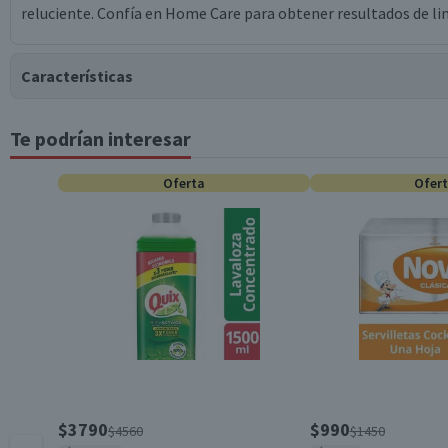
reluciente. Confía en Home Care para obtener resultados de li
Características
Te podrían interesar
Tipo de Producto
Oferta
Ofer
Contenido
Garantía Mínima Legal
$3790
$990
$4560
$1450