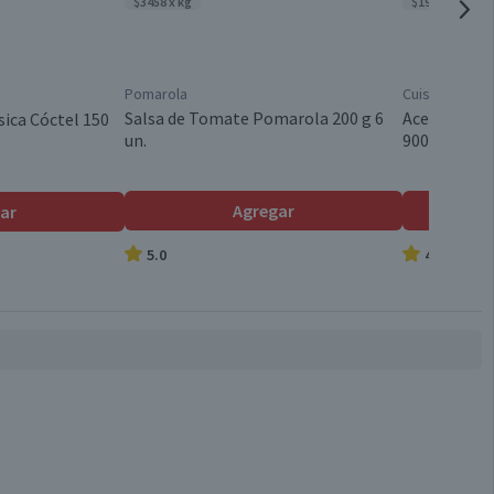
$3458 x kg
$1989 x lt
Pomarola
Cuisine & Co
Salsa de Tomate Pomarola 200 g 6
Aceite Veget
sica Cóctel 150
un.
900 ml
Agregar
ar
5.0
4.8