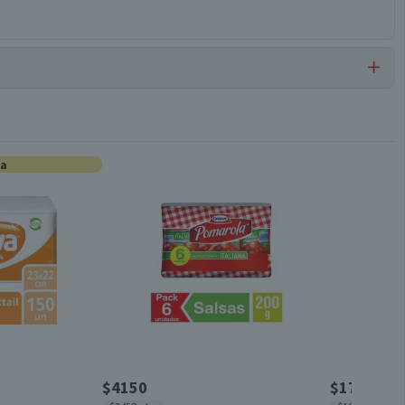
Toallas Microfibra
ta
3 unidades
Válida hasta su fecha de caducidad
$4150
$1790