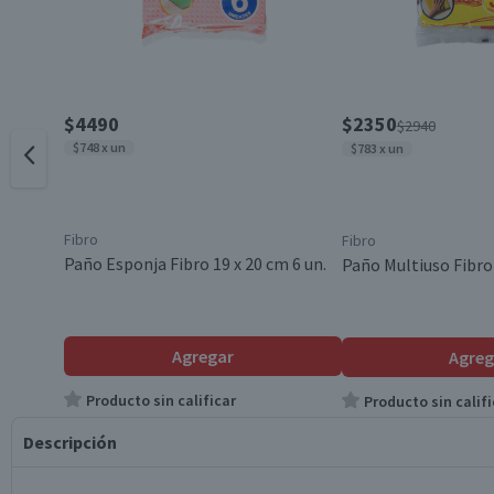
$4490
$2350
$2940
$748 x un
$783 x un
Fibro
Fibro
Paño Esponja Fibro 19 x 20 cm 6 un.
Paño Multiuso Fibro 
Agregar
Agreg
Producto sin calificar
Producto sin califi
Descripción