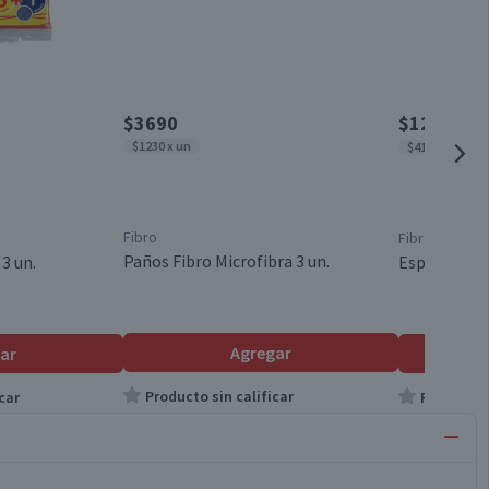
$3690
$1250
$155
$1230 x un
$417 x un
Fibro
Fibro
Paños Fibro Microfibra 3 un.
3 un.
Esponja Fibr
Agregar
ar
Producto sin calificar
car
Producto s