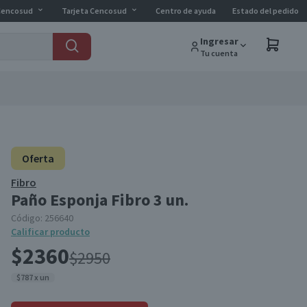
Cencosud
Tarjeta Cencosud
Centro de ayuda
Estado del pedido
Ingresar
Tu cuenta
Oferta
Fibro
Paño Esponja Fibro 3 un.
Código:
256640
Calificar producto
$2360
$2950
$787 x un