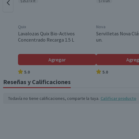
$2527 x lt
$7 x un
Quix
Nova
Lavalozas Quix Bio-Activos
Servilletas Nova Clá
Concentrado Recarga 1.5 L
un.
Agregar
Agreg
5.0
5.0
Reseñas y Calificaciones
Todavía no tiene calificaciones, comparte la tuya.
Calificar producto