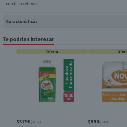
con la excelencia.
Características
Te podrían interesar
Tipo de Producto
Oferta
Ofer
Contenido
Garantía Mínima Legal
$3790
$990
$4560
$1450