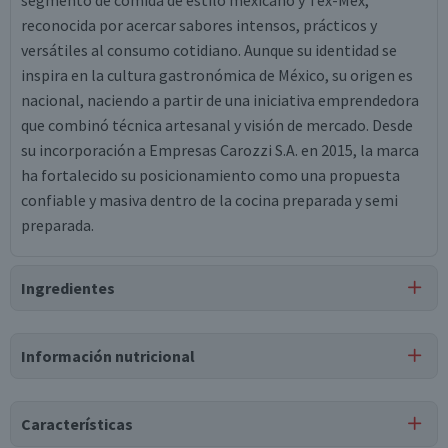
segmento de comida de estilo mexicano y Tex-Mex,
reconocida por acercar sabores intensos, prácticos y
versátiles al consumo cotidiano. Aunque su identidad se
inspira en la cultura gastronómica de México, su origen es
nacional, naciendo a partir de una iniciativa emprendedora
que combinó técnica artesanal y visión de mercado. Desde
su incorporación a Empresas Carozzi S.A. en 2015, la marca
ha fortalecido su posicionamiento como una propuesta
confiable y masiva dentro de la cocina preparada y semi
preparada.
Ingredientes
Ingredientes
Información nutricional
maíz, aceite de maravilla, sal.
Puede contener
Características
Trazas
de
soya, leche, gluten, huevo, maní, nueces,