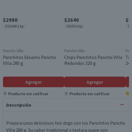
$2980
$2640
$3
$10.643 x kg
$8250 x kg
$6
Pancho Villa
Pancho Villa
Pan
Panchitos Sésamo Pancho
Chips Panchitos Pancho Villa
Tor
Villa 280 g
Redondos 320 g
24 
Agregar
Agregar
Producto sin calificar
Producto sin calificar
Descripción
Prepara unos deliciosos hot dogs con los Panchitos Pancho
Villa 280 g. Su sabor tradicional y textura suave son