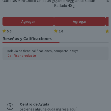
Galletas Mini Choco Chips 35 g
Queso Reggianito Colun
Beb
Rallado 40 g
Colesterol (mg)
0
0
Hidratos de Carbon
63
15,8
Agregar
Agregar
o disponibles (g)
5.0
5.0
Azúcares totales
0,9
0,2
(g)
Reseñas y Calificaciones
Sodio (mg)
390
97,5
Todavía no tiene calificaciones, comparte la tuya.
Calificar producto
*Ingesta de referencia de un adulto promedio (8400 kj / 2000 kcal)
Centro de Ayuda
Si tienes alguna duda ingresa aquí