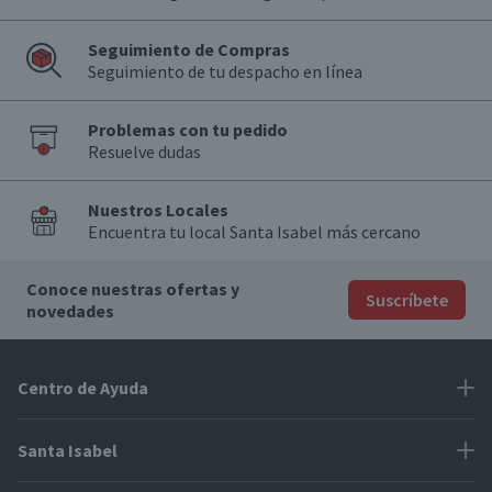
Seguimiento de Compras
Seguimiento de tu despacho en línea
Problemas con tu pedido
Resuelve dudas
Nuestros Locales
Encuentra tu local Santa Isabel más cercano
Conoce nuestras ofertas y
Suscríbete
novedades
Centro de Ayuda
Problemas con tu pedido
Santa Isabel
Información de pago