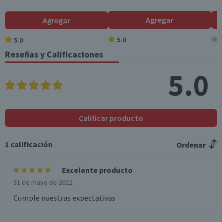
XG/XXG
Garantía Mínima Legal
Agregar
Agregar
Válida hasta su fecha de caducidad
5.0
5.0
Garantía Proveedor
Reseñas y Calificaciones
Válida hasta su fecha de caducidad
5.0
Calificar producto
1
calificación
Ordenar
Excelente producto
31 de mayo de 2022
Cumple nuestras expectativas