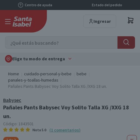
Centro de ayuda
Estado del pedido
Ingresar
Elige tu modo de entrega
Home
cuidado-personal-y-bebe
bebe
panales-y-toallas-humedas
Pañales Pants Babysec Voy Solito Talla XG /XXG 18 un.
Babysec
Pañales Pants Babysec Voy Solito Talla XG /XXG 18
un.
Código:
1843501
(
1
comentarios
)
Nota
5.0
1 de 2