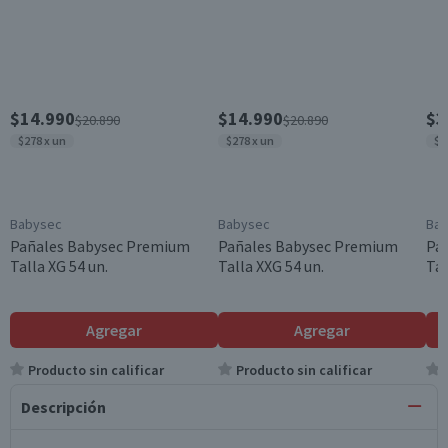
$14.990
$14.990
$3
$20.890
$20.890
$278 x un
$278 x un
$2
Babysec
Babysec
Ba
Pañales Babysec Premium
Pañales Babysec Premium
Pa
Talla XG 54 un.
Talla XXG 54 un.
Tal
Agregar
Agregar
Producto sin calificar
Producto sin calificar
Descripción