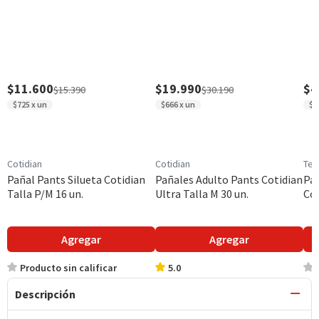
$11.600
$19.990
$4
$15.390
$30.190
$725 x un
$666 x un
$6
Cotidian
Cotidian
Ten
Pañal Pants Silueta Cotidian
Pañales Adulto Pants Cotidian
Pañ
Talla P/M 16 un.
Ultra Talla M 30 un.
Com
Agregar
Agregar
Producto sin calificar
5.0
Descripción