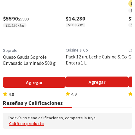
Descripción de Tecnología
Ll
Cotidian Pants Silueta brinda ajuste y comodidad, diseño
$8
similar a la ropa interior, tiene absorción superior,
$5590
$14.280
$3
$5990
cubierta exterior tipo tela, cintura elástica, barreras
$1190 x lt
$9
$11.180 x kg
antidesbordes y suaviza olores.
Garantía Mínima Legal
Válida hasta su fecha de caducidad
Cuisine & Co
Cos
Soprole
Pack 12 un. Leche Cuisine & Co
Gal
Queso Gauda Soprole
Entera 1 L
Envasado Laminado 500 g
Agregar
Agregar
4.9
4.8
Reseñas y Calificaciones
Todavía no tiene calificaciones, comparte la tuya.
Calificar producto