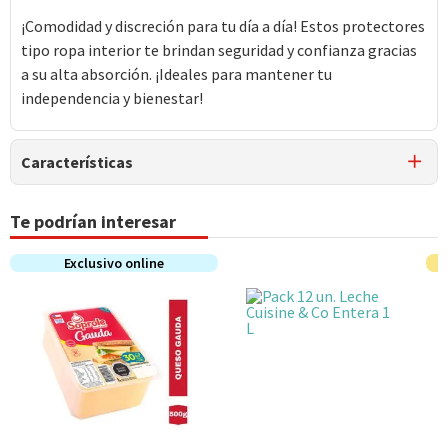
¡Comodidad y discreción para tu día a día! Estos protectores
tipo ropa interior te brindan seguridad y confianza gracias
a su alta absorción. ¡Ideales para mantener tu
independencia y bienestar!
Características
Tipo de Producto
Te podrían interesar
Pañales Adulto
Exclusivo online
Característica Sustentable
Sin atributos sustentables declarados
Material
Celulosa, Polímero súper absorbente, Polietileno, Tela
no tejida, Papel tissue, Elásticos y Adhesivos
Talla
G - GX