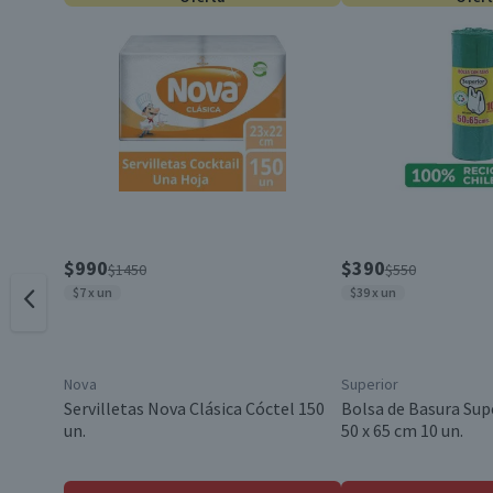
Material
Contenido
Beneficios
$990
$390
$1450
$550
Envase
$7 x un
$39 x un
Talla
Nova
Superior
Servilletas Nova Clásica Cóctel 150
Bolsa de Basura Sup
Garantía Mínima Legal
un.
50 x 65 cm 10 un.