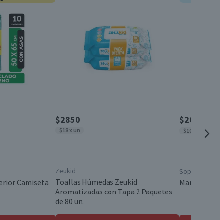
Celulosa, Polímero super absorbente, Polietileno, Tela no
tejida, Papel Tissue, Elásticos y Adhesivos
30 unidades
Protección | Comodidad | Absorción
$2850
$2690
$309
Paquete
$18 x un
$10.760 x kg
G
Zeukid
Soprole
Toallas Húmedas Zeukid
erior Camiseta
Mantequilla
Válida hasta su fecha de caducidad
Aromatizadas con Tapa 2 Paquetes
de 80 un.