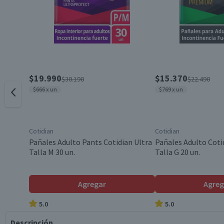
$19.990
$15.370
$30.190
$22.490
$666 x un
$769 x un
Cotidian
Cotidian
Pañales Adulto Pants Cotidian Ultra
Pañales Adulto Cot
Talla M 30 un.
Talla G 20 un.
Agregar
Agreg
5.0
5.0
Descripción