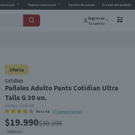
Cencosud
Tarjeta Cencosud
Centro de ayuda
Estado del pedido
Ingresar
Tu cuenta
Oferta
Cotidian
Pañales Adulto Pants Cotidian Ultra
Talla G 30 un.
Código:
1843668
(
7
comentarios
)
Nota
4.6
$19.990
$30.190
$666 x un