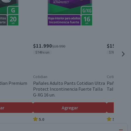
$11.990
$15.370
$18.990
$2
$749 x un
$769 x un
Cotidian
Cotidian
idian Premium
Pañales Adulto Pants Cotidian Ultra
Pañales Adu
Protect Incontinencia Fuerte Talla
Talla M 20 u
G-XG 16 un.
ar
Agregar
5.0
5.0