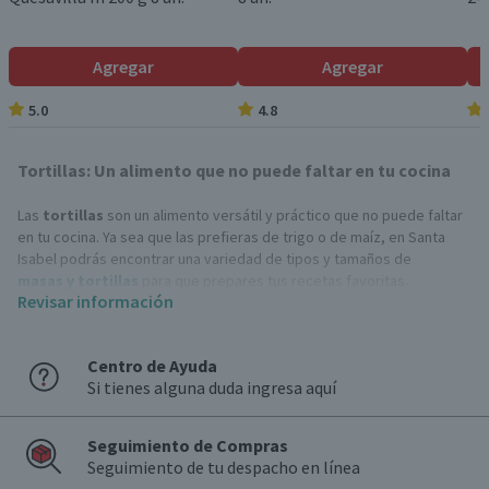
Agregar
Agregar
5.0
4.8
Tortillas: Un alimento que no puede faltar en tu cocina
Las
tortillas
son un alimento versátil y práctico que no puede faltar
en tu cocina. Ya sea que las prefieras de trigo o de maíz, en Santa
Isabel podrás encontrar una variedad de tipos y tamaños de
masas y tortillas
para que prepares tus recetas favoritas.
Revisar información
Ideas de platos para armar con tortillas
Con las
tortillas
, puedes preparar una amplia variedad de platos
Centro de Ayuda
deliciosos y rápidos:
Si tienes alguna duda ingresa aquí
Tacos y burritos
: Clásicos de la cocina mexicana, solo necesitas tus
rellenos favoritos, como carne, pollo, verduras, y salsas.
Quesadillas
: Rellena las
tortillas
con queso y otros ingredientes a
Seguimiento de Compras
tu elección, dóblalas y caliéntalas hasta que el
queso
se derrita. Son
Seguimiento de tu despacho en línea
perfectas para un almuerzo rápido o para la once.