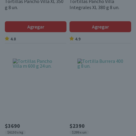
Tortillas Pancho Villa XL 350
Tortillas Pancho Villa
g 8 un.
Integrales XL 380 g 8 un.
Agregar
Agregar
4.8
4.9
$3690
$2390
$6150 x kg
$299 x un