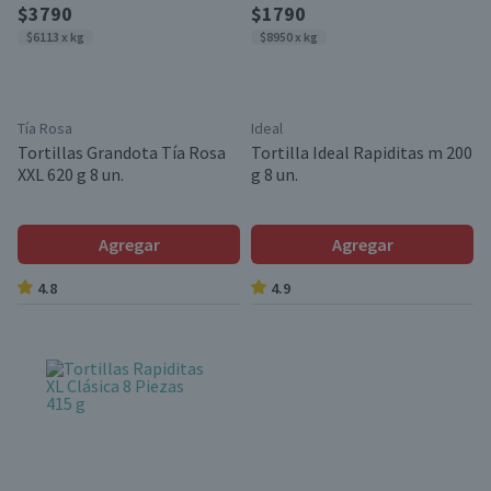
$3790
$1790
$6113 x kg
$8950 x kg
Tía Rosa
Ideal
Tortillas Grandota Tía Rosa
Tortilla Ideal Rapiditas m 200
XXL 620 g 8 un.
g 8 un.
Agregar
Agregar
4.8
4.9