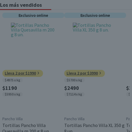
Los más vendidos
Exclusivo online
Exclusivo online
Lleva 2 por $1990
Lleva 2 por $3990
$4975 x kg
$5700 x kg
$1190
$2490
$3
$5950 x kg
$7114 x kg
$6
Pancho Villa
Pancho Villa
Pan
Tortillas Pancho Villa
Tortillas Pancho Villa XL 350 g
To
Quesavilla m 200 g 8 un.
8 un.
24 