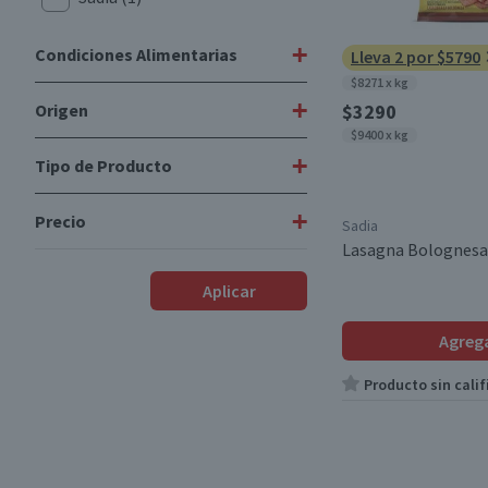
+
Condiciones Alimentarias
Lleva 2 por $5790
$8271 x kg
+
Origen
$3290
Libre de Sulfitos
(1)
$9400 x kg
Libre de Peces
(1)
+
Tipo de Producto
Importado
(1)
Libre de Nueces
(1)
+
Precio
Lasañas
(1)
Sadia
Libre de Mariscos
(1)
Lasagna Bolognesa 
$3290
-
$3290
Libre de Maní
(1)
Aplicar
Libre de Frutos Secos
(1)
Agreg
Desde
Hasta
Producto sin calif