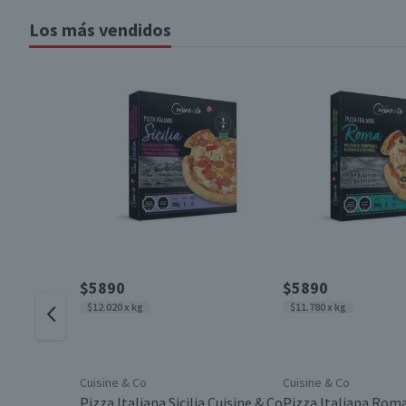
Los más vendidos
$5890
$5890
$12.020 x kg
$11.780 x kg
Cuisine & Co
Cuisine & Co
Pizza Italiana Sicilia Cuisine & Co
Pizza Italiana Roma