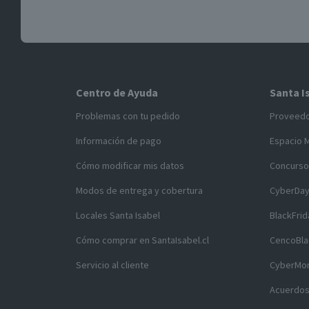
Centro de Ayuda
Santa I
Problemas con tu pedido
Proveed
Información de pago
Espacio 
Cómo modificar mis datos
Concurso
Modos de entrega y cobertura
CyberDa
Locales Santa Isabel
BlackFrid
Cómo comprar en SantaIsabel.cl
CencoBla
Servicio al cliente
CyberMo
Acuerdos