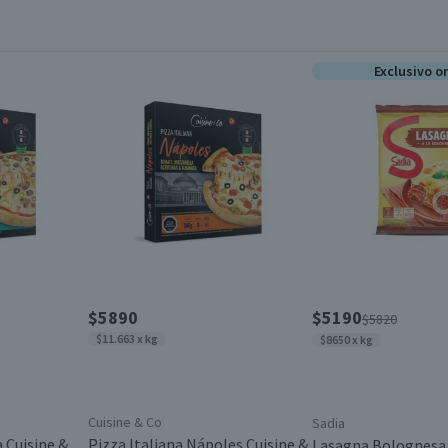
Exclusivo o
$5890
$5190
$5820
$11.663 x kg
$8650 x kg
Cuisine & Co
Sadia
 Cuisine &
Pizza Italiana Nápoles Cuisine &
Lasagna Bolognesa 