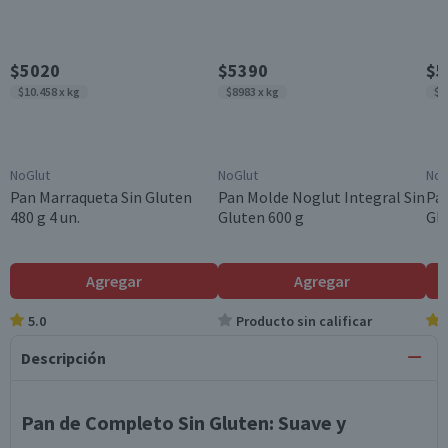
$5020
$5390
$5
$10.458 x kg
$8983 x kg
$8
NoGlut
NoGlut
NoG
Pan Marraqueta Sin Gluten
Pan Molde Noglut Integral Sin
Pan
480 g 4 un.
Gluten 600 g
Glu
Agregar
Agregar
5.0
Producto sin calificar
Descripción
Pan de Completo Sin Gluten: Suave y