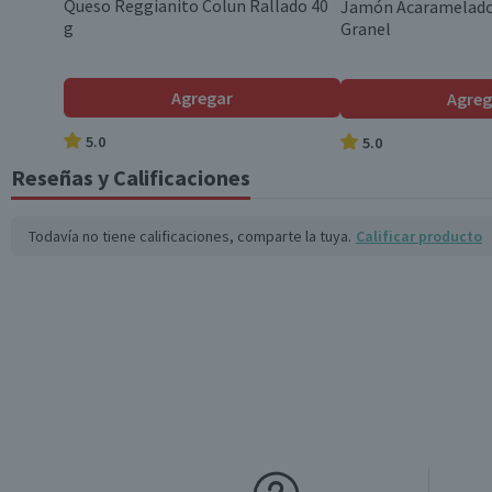
Garantía Mínima Legal
Queso Reggianito Colun Rallado 40
Jamón Acaramelado
g
Granel
*Ingesta de referencia de un adulto promedio (8400 kj / 2000 kcal)
Agregar
Agreg
5.0
5.0
Reseñas y Calificaciones
Todavía no tiene calificaciones, comparte la tuya.
Calificar producto