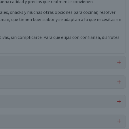
ena calidad y precios que realmente convienen.
eales, snacks y muchas otras opciones para cocinar, resolver
nan, que tienen buen sabor y se adaptan a lo que necesitas en
vas, sin complicarte. Para que elijas con confianza, disfrutes
de palmiste, palmitato de ascorbilo, propil galato, azúcar, sal,
mulsificante ésteres diacetiltartárico y de ácidos grasos de
cido ascórbico, ácido sórbico.