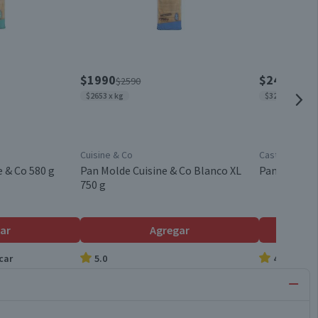
$1990
$2490
$2590
$299
$2653 x kg
$3234 x kg
Cuisine & Co
Castaño
e & Co 580 g
Pan Molde Cuisine & Co Blanco XL
Pan Molde C
750 g
ar
Agregar
car
5.0
4.9