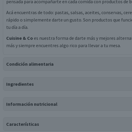
pensada para acompañarte en cada comida con productos de bu
Acá encuentras de todo: pastas, salsas, aceites, conservas, cer
rápido o simplemente darte un gusto. Son productos que funcio
tu día a día.
Cuisine & Co
es nuestra forma de darte más y mejores alternati
más y siempre encuentres algo rico para llevar a tu mesa.
Condición alimentaria
Certificación
Ingredientes
Libre de
Vegano
Lactosa
Ingredientes
Información nutricional
harina de trigo, agua, levadura, gluten de trigo, grasa vegetal 
almidón de papa, propionato de calcio, vinagre, ácido láctico, e
Tabla nutricional
glicerol, emulsificante estearoil lactilato de sodio, enzimas, á
Características