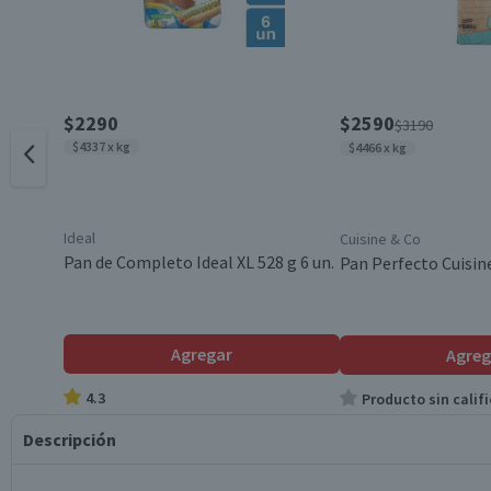
$2290
$2590
$3190
$4337 x kg
$4466 x kg
Ideal
Cuisine & Co
Pan de Completo Ideal XL 528 g 6 un.
Pan Perfecto Cuisin
Agregar
Agreg
4.3
Producto sin califi
Descripción