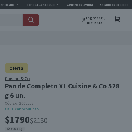
Cencosud
Tarjeta Cencosud
Centro de ayuda
Estado del pedido
Ingresar
Tu cuenta
Oferta
Cuisine & Co
Pan de Completo XL Cuisine & Co 528
g 6 un.
Código:
2009553
Calificar producto
$1790
$2130
$3390 x kg