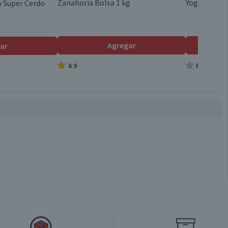
Válida hasta su fecha de caducidad
Zanahoria Bolsa 1 kg
Yogurt Batid
 Super Cerdo
Agregar
ar
4.9
Producto s