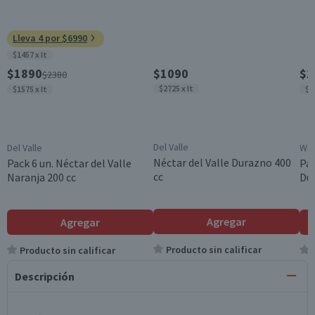
Lleva 4 por $6990
$1457 x lt
$1890
$1090
$1
$2380
$2725 x lt
$1575 x lt
$1
Del Valle
Del Valle
Wat
Néctar del Valle Durazno 400
Pack 6 un. Néctar del Valle
Pac
cc
Naranja 200 cc
Dur
Agregar
Agregar
Producto sin calificar
Producto sin calificar
Descripción