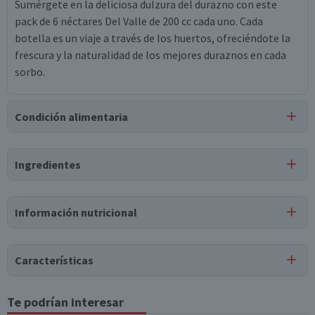
Sumérgete en la deliciosa dulzura del durazno con este
pack de 6 néctares Del Valle de 200 cc cada uno. Cada
botella es un viaje a través de los huertos, ofreciéndote la
frescura y la naturalidad de los mejores duraznos en cada
sorbo.
Condición alimentaria
Certificación
Ingredientes
Apto para
Libre de
Libre de
Vegano
APLV
Lactosa
Soya
Ingredientes
Información nutricional
Agua, Pulpa de durazno (20% m/m), Azúcar, Cmc sódica,
ácido cítrico, ácido ascórbico, Saborizante idéntico a
Tabla nutricional
natural, Saborizante artificial, Sucralosa, Pectina.
Características
Valores
Por cada 1
Por cada 100g/ml
medios
porción
Tipo de Producto
Te podrían interesar
Jugos Individuales