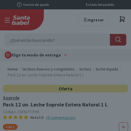
Centro de ayuda
Estado del pedido
Ingresar
Elige tu modo de entrega
Home
lacteos-huevos-y-congelados
leches
leche-liquida
Pack 12 un. Leche Soprole Entera Natural 1 L
Oferta
Soprole
Pack 12 un. Leche Soprole Entera Natural 1 L
Código:
1589277-PAK
(
5
comentarios
)
Nota
5.0
1 de 1