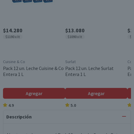
$14.280
$13.080
$1
$1190 x lt
$1090 x lt
$1
Cuisine & Co
Surlat
Col
Pack 12 un. Leche Cuisine & Co
Pack 12 un. Leche Surlat
Pac
Entera 1 L
Entera 1 L
Ent
Agregar
Agregar
4.9
5.0
Descripción