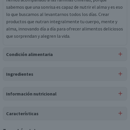
sabemos que una sonrisa es capaz de nutrir el alma y es eso
lo que buscamos al levantarnos todos los días. Crear
productos que nutran integralmente tu cuerpo, mente y
alma, innovando día a día para ofrecer alimentos deliciosos
que sorprendan y alegren la vida.
Condición alimentaria
Certificación
Ingredientes
Libre de
Libre de
Libre de
Libre de
Mariscos
Soya
Huevo
Peces
y Crustáceos
Ingredientes
Información nutricional
Leche natural entera.
Tabla nutricional
Características
Valores
Por cada 1
Por cada 100g/ml
medios
porción
Tipo de Producto