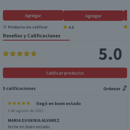
Válida hasta su fecha de caducidad
Azúcares totales
4.8
9.6
(g)
Agregar
Agregar
Sodio (mg)
37
74
Producto sin calificar
4.8
Reseñas y Calificaciones
*Ingesta de referencia de un adulto promedio (8400 kj / 2000 kcal)
5.0
Calificar producto
5
calificaciones
Ordenar
llegó en buen estado
3 de agosto de 2022
MARIA EUGENIA ALVAREZ
leche en buen estado