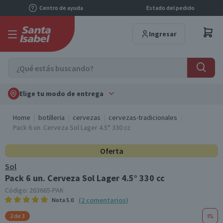
Centro de ayuda
Estado del pedido
Ingresar
Elige tu modo de entrega
Home
botilleria
cervezas
cervezas-tradicionales
Pack 6 un. Cerveza Sol Lager 4.5° 330 cc
Oferta
Sol
Pack 6 un. Cerveza Sol Lager 4.5° 330 cc
Código:
263665-PAK
(
2
comentarios
)
Nota
5.0
2 de 3