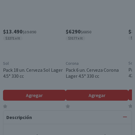
$13.490
$6290
$8
$19.890
$6850
$4
$2271 x lt
$3177 x lt
Sol
Sol
Corona
Pac
Pack 18 un. Cerveza Sol Lager
Pack 6 un. Cerveza Corona
470
4.5° 330 cc
Lager 4.5° 330 cc
Agregar
Agregar
Descripción