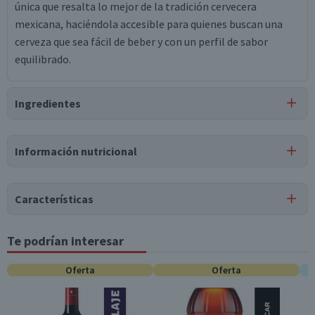
única que resalta lo mejor de la tradición cervecera
mexicana, haciéndola accesible para quienes buscan una
cerveza que sea fácil de beber y con un perfil de sabor
equilibrado.
Ingredientes
Ingredientes
Información nutricional
cerveza.
Tabla nutricional
Características
Valores
Por cada 1
Por cada 100g/ml
medios
porción
Tipo de Producto
Te podrían interesar
Cervezas Tradicionales
Energía (kCal)
39
--
Oferta
Oferta
Pack-Unitario
Pack
portionsByContain
0
0
er
Temperatura de Servicio