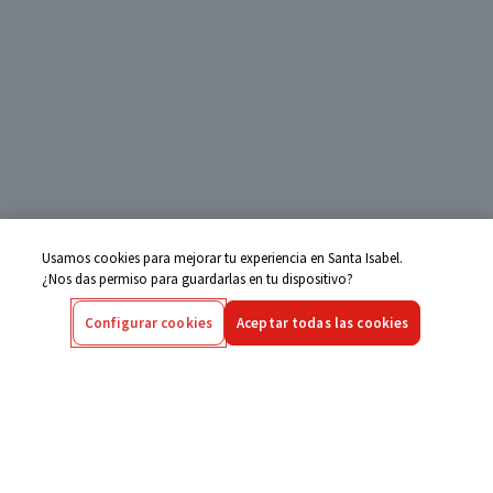
Usamos cookies para mejorar tu experiencia en Santa Isabel.
¿Nos das permiso para guardarlas en tu dispositivo?
Configurar cookies
Aceptar todas las cookies
Centro de Ayuda
Si tienes alguna duda ingresa aquí
Seguimiento de Compras