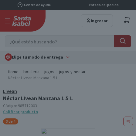
Centro de ayuda
Estado del pedido
Ingresar
Elige tu modo de entrega
Home
botilleria
jugos
jugos-y-nectar
Néctar Livean Manzana 1.5 L
Livean
Néctar Livean Manzana 1.5 L
Código:
985712003
Calificar producto
3 de 4