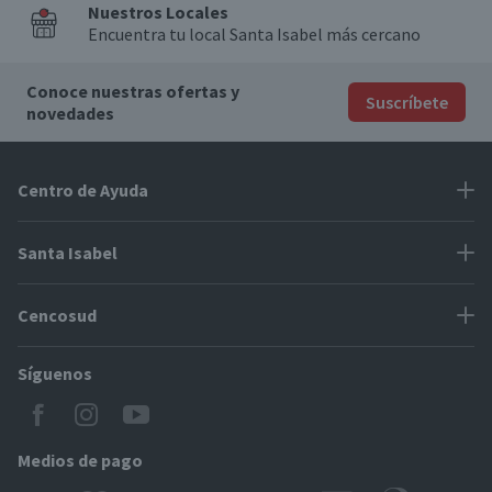
Nuestros Locales
Encuentra tu local Santa Isabel más cercano
Conoce nuestras ofertas y
Suscríbete
novedades
Centro de Ayuda
Problemas con tu pedido
Santa Isabel
Información de pago
Proveedores
Cencosud
Cómo modificar mis datos
Espacio Mypes
Modos de entrega y cobertura
Síguenos
Paris
Concursos
Locales Santa Isabel
Jumbo
CyberDay
Cómo comprar en SantaIsabel.cl
Easy
Medios de pago
BlackFriday
Servicio al cliente