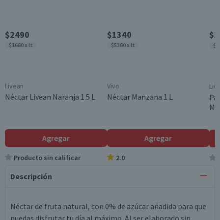
$2490
$1340
$1
$1660 x lt
$5360 x lt
$1
Livean
Vivo
Liv
Néctar Livean Naranja 1.5 L
Néctar Manzana 1 L
Pac
Ma
Agregar
Agregar
Producto sin calificar
2.0
Descripción
Néctar de fruta natural, con 0% de azúcar añadida para que
puedas disfrutar tu día al máximo. Al ser elaborado sin