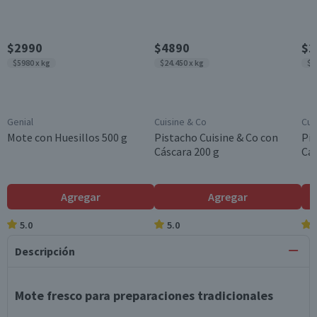
$2990
$4890
$1
$5980 x kg
$24.450 x kg
$2
Genial
Cuisine & Co
Cui
Mote con Huesillos 500 g
Pistacho Cuisine & Co con
Pis
Cáscara 200 g
Cás
Agregar
Agregar
5.0
5.0
Descripción
Mote fresco para preparaciones tradicionales