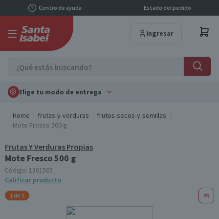
Centro de ayuda
Estado del pedido
Ingresar
Elige tu modo de entrega
Home
frutas-y-verduras
frutos-secos-y-semillas
Mote Fresco 500 g
Frutas Y Verduras Propias
Mote Fresco 500 g
Código:
1361565
Calificar producto
1 de 1