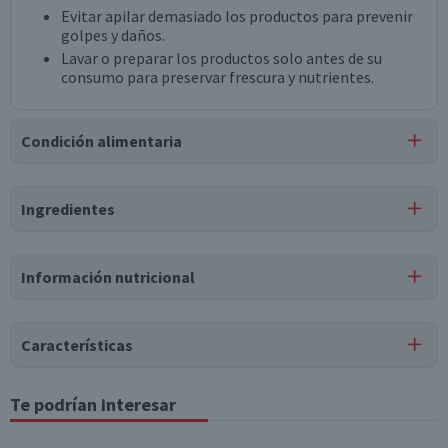
Evitar apilar demasiado los productos para prevenir
golpes y daños.
Lavar o preparar los productos solo antes de su
consumo para preservar frescura y nutrientes.
Condición alimentaria
Certificación
Ingredientes
Libre de
Libre de
Vegano
Lactosa
Maní
Ingredientes
Información nutricional
trigo de mote cocido (derivado del gluten).
Tabla nutricional
Puede contener
Características
Trazas
de
soya, huevos, caseína, lactosa, mariscos,
Valores
Por cada 1
Por cada 100g/ml
sulfitos, pescado, nueces, derivados de nueces.
medios
porción
Tipo de Producto
Te podrían interesar
Mote
Energía (kCal)
338
338