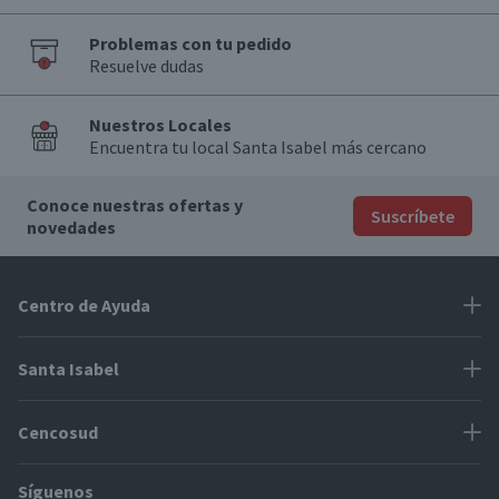
Problemas con tu pedido
Resuelve dudas
Nuestros Locales
Encuentra tu local Santa Isabel más cercano
Conoce nuestras ofertas y
Suscríbete
novedades
Centro de Ayuda
Problemas con tu pedido
Santa Isabel
Información de pago
Proveedores
Cencosud
Cómo modificar mis datos
Espacio Mypes
Modos de entrega y cobertura
Síguenos
Paris