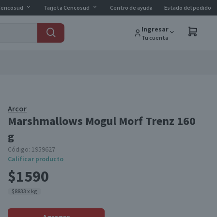
Cencosud
Tarjeta Cencosud
Centro de ayuda
Estado del pedido
Ingresar
Tu cuenta
Arcor
Marshmallows Mogul Morf Trenz 160
g
Código:
1959627
Calificar producto
$1590
$8833 x kg