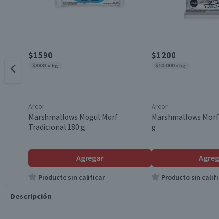
$1590
$1200
$8833 x kg
$10.000 x kg
Arcor
Arcor
Marshmallows Mogul Morf
Marshmallows Morf 
Tradicional 180 g
g
Agregar
Agreg
Producto sin calificar
Producto sin califi
Descripción