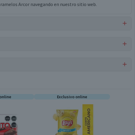
 caramelos Arcor navegando en nuestro sitio web.
 de maíz, colorante tartrazina (ins 102), colorante rojo allura
rtificial, dextrosa.
Marshmallows
Por cada 1 porción
online
Exclusivo online
Unitario
108,8
1,2
Conservar en un lugar fresco y seco
0