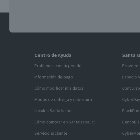
Centro de Ayuda
Santa I
Problemas con tu pedido
Proveed
Información de pago
Espacio 
Cómo modificar mis datos
Concurso
Modos de entrega y cobertura
CyberDa
Locales Santa Isabel
BlackFrid
Cómo comprar en SantaIsabel.cl
CencoBla
Servicio al cliente
CyberMo