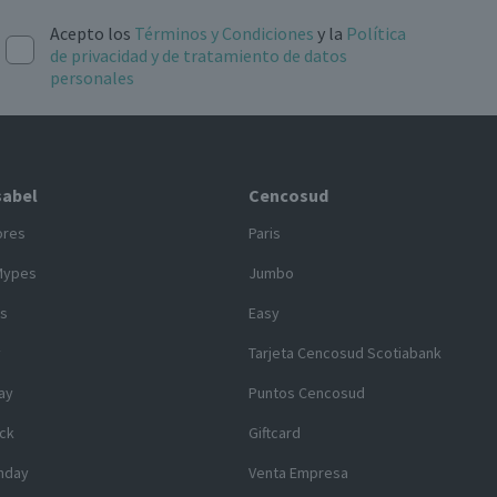
Acepto los
Términos y Condiciones
y la
Política
de privacidad y de tratamiento de datos
personales
sabel
Cencosud
ores
Paris
Mypes
Jumbo
s
Easy
y
Tarjeta Cencosud Scotiabank
ay
Puntos Cencosud
ck
Giftcard
nday
Venta Empresa