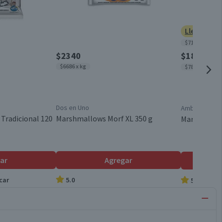
Lleva 2 po
$7152 x kg
$2340
$1800
$213
$6686 x kg
$7826 x kg
Dos en Uno
Ambrosoli
Tradicional 120
Marshmallows Morf XL 350 g
Marshmallo
ar
Agregar
car
5.0
5.0