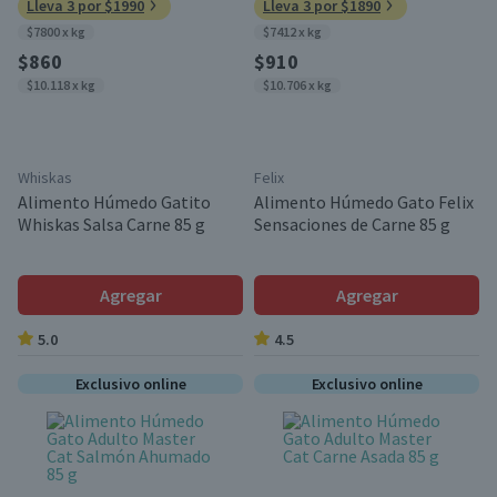
Lleva 3 por $1990
Lleva 3 por $1890
$7800 x kg
$7412 x kg
$860
$910
$10.118 x kg
$10.706 x kg
Whiskas
Felix
Alimento Húmedo Gatito
Alimento Húmedo Gato Felix
Whiskas Salsa Carne 85 g
Sensaciones de Carne 85 g
Agregar
Agregar
5.0
4.5
Exclusivo online
Exclusivo online