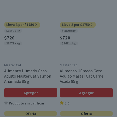
Lleva 3 por $1750
Lleva 3 por $1750
$6859 x kg
$6859 x kg
$720
$720
$8471 x kg
$8471 x kg
Master Cat
Master Cat
Alimento Húmedo Gato
Alimento Húmedo Gato
Adulto Master Cat Salmón
Adulto Master Cat Carne
Ahumado 85 g
Asada 85 g
Agregar
Agregar
Producto sin calificar
5.0
Oferta
Oferta