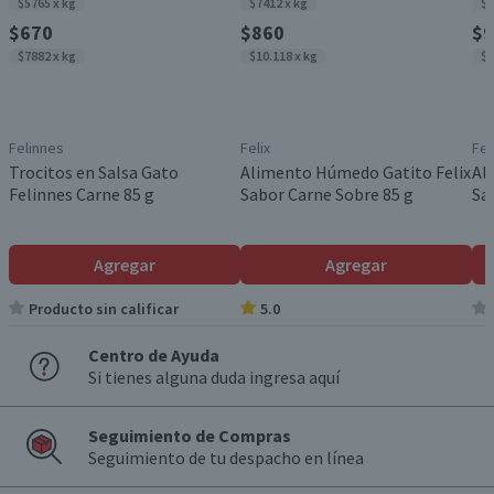
$5765 x kg
$7412 x kg
$7
$670
$860
$9
$7882 x kg
$10.118 x kg
$1
Felinnes
Felix
Fel
Trocitos en Salsa Gato
Alimento Húmedo Gatito Felix
Al
Felinnes Carne 85 g
Sabor Carne Sobre 85 g
Sa
Agregar
Agregar
Producto sin calificar
5.0
Centro de Ayuda
Si tienes alguna duda ingresa aquí
Seguimiento de Compras
Seguimiento de tu despacho en línea