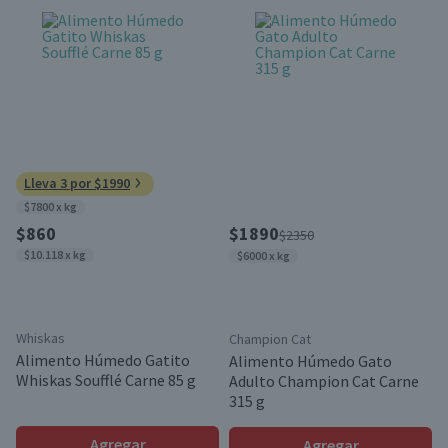
Lleva 3 por $1990
$7800 x kg
$860
$1890
$2350
$10.118 x kg
$6000 x kg
Whiskas
Champion Cat
Alimento Húmedo Gatito
Alimento Húmedo Gato
Whiskas Soufflé Carne 85 g
Adulto Champion Cat Carne
315 g
Agregar
Agregar