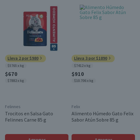
Lleva 2 por $980
Lleva 3 por $1890
$5765 x kg
$7412 x kg
$670
$910
$7882 x kg
$10.706 x kg
Felinnes
Felix
Trocitos en Salsa Gato
Alimento Húmedo Gato Felix
Felinnes Carne 85 g
Sabor Atún Sobre 85 g
Agregar
Agregar