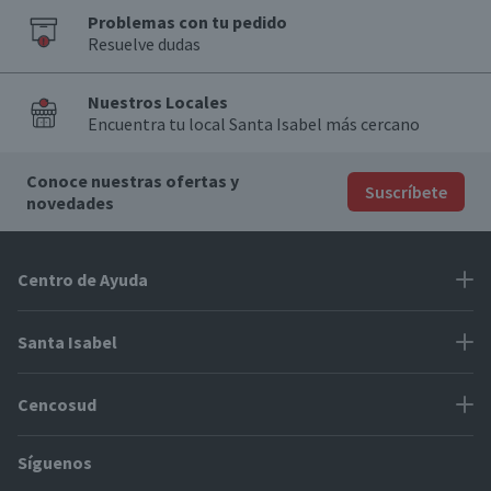
Problemas con tu pedido
Resuelve dudas
Nuestros Locales
Encuentra tu local Santa Isabel más cercano
Conoce nuestras ofertas y
Suscríbete
novedades
Centro de Ayuda
Problemas con tu pedido
Santa Isabel
Información de pago
Proveedores
Cencosud
Cómo modificar mis datos
Espacio Mypes
Modos de entrega y cobertura
Síguenos
Paris
Concursos