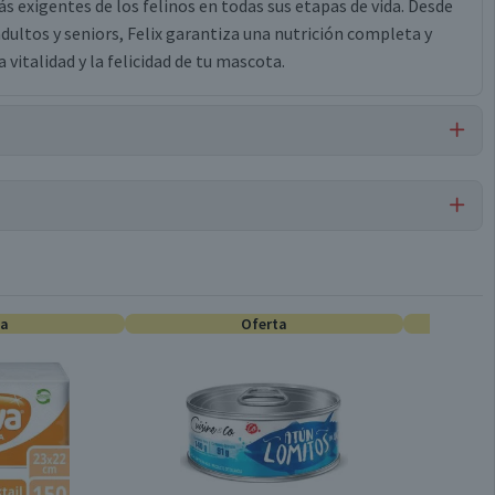
ás exigentes de los felinos en todas sus etapas de vida. Desde
dultos y seniors, Felix garantiza una nutrición completa y
vitalidad y la felicidad de tu mascota.
llo y/o cerdo congeladas, carne mecánicamente separada de
a de subproductos de pollo, carne de atún congelada, almidón
sfato bicálcico, vitaminas (A, B1, B2, B3, B5, B6, B7, B9, B12, D3,
Alimentos Húmedos para Gatos
minerales [(sulfatos: zinc, hierro, manganeso, cobre),
ta
Oferta
tos de zinc, hierro, manganeso, cobre, selenio), yodato de
Gatos
Adulto