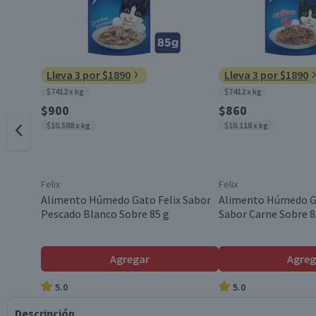
Lleva 3 por $1890
Lleva 3 por $1890
$7412 x kg
$7412 x kg
$900
$860
$10.588 x kg
$10.118 x kg
Felix
Felix
Alimento Húmedo Gato Felix Sabor
Alimento Húmedo Ga
Pescado Blanco Sobre 85 g
Sabor Carne Sobre 8
Agregar
Agreg
5.0
5.0
Descripción