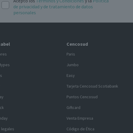
Acepto los
Términos y Condiciones
y la
Política
de privacidad y de tratamiento de datos
personales
sabel
Cencosud
ores
Paris
Mypes
Jumbo
s
Easy
y
Tarjeta Cencosud Scotiabank
ay
Puntos Cencosud
ck
Giftcard
nday
Venta Empresa
 legales
Código de Ética