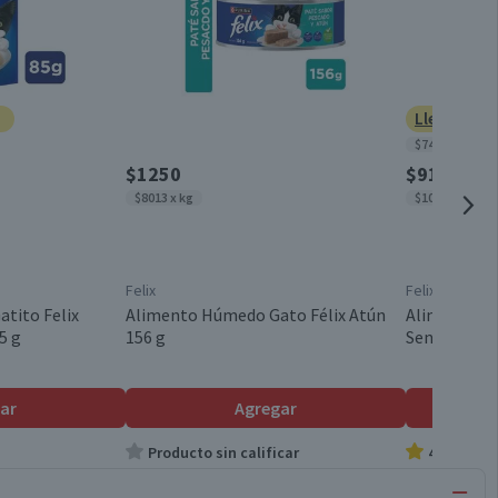
Lleva 3 po
$7412 x kg
$1250
$910
$8013 x kg
$10.706 x kg
Felix
Felix
tito Felix
Alimento Húmedo Gato Félix Atún
Alimento H
5 g
156 g
Sensaciones
ar
Agregar
Producto sin calificar
4.5