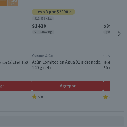
Todos los Tamaños
Lleva 3 por $2990
$10.956 x kg
Conservar en un lugar fresco y seco
$1420
$390
$550
$15.604 x kg
$39 x un
85 g
Cuisine & Co
Superior
Pouch
Atún Lomitos en Agua 91 g drenado,
sica Cóctel 150
Bolsa de Ba
140 g neto
50 x 65 cm 1
Atún
Agregar
ar
5.0
4.9
Húmedo
Válida hasta su fecha de caducidad