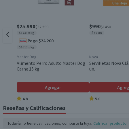
Tamaño de Mascota
Almacenamiento
$25.990
$990
$32.590
$1450
$1733 x kg
$7 x un
Paga $24.200
Contenido
$1613 x kg
Master Dog
Nova
Envase
Alimento Perro Adulto Master Dog
Servilletas Nova Clá
Carne 15 kg
un.
Sabor
Agregar
Agreg
4.8
5.0
Variedad
Reseñas y Calificaciones
Garantía Mínima Legal
Todavía no tiene calificaciones, comparte la tuya.
Calificar producto