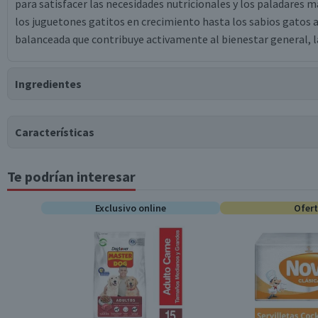
para satisfacer las necesidades nutricionales y los paladares m
los juguetones gatitos en crecimiento hasta los sabios gatos a
balanceada que contribuye activamente al bienestar general, la 
Ingredientes
Ingredientes
Características
Agua suficiente para proceso, gluten de trigo, vísceras de po
pollo y/o carcasa de pollo congelada, harina de soya y/o harin
Te podrían interesar
de maíz, cloruro de potasio, glicina, dextrosa y/o xilosa, sal, fo
Tipo de Producto
E, K3), colorante caramelo natural, taurina, cloruro de colina, 
Exclusivo online
Ofer
minerales de alta absorción/ quelados (proteinatos y(o glicina
Tipo de Mascota
calcio, selenito de sodio], harina de alga (Schizochytrium sp.)..
Etapa Mascota