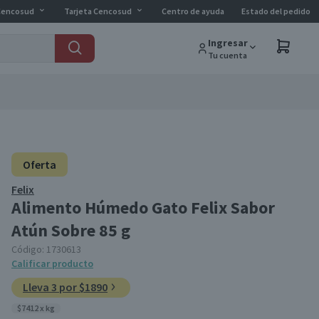
Cencosud
Tarjeta Cencosud
Centro de ayuda
Estado del pedido
Ingresar
Tu cuenta
Oferta
Felix
Alimento Húmedo Gato Felix Sabor
Atún Sobre 85 g
Código:
1730613
Calificar producto
Lleva 3 por $1890
$7412 x kg