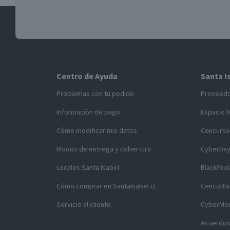
Centro de Ayuda
Santa I
Problemas con tu pedido
Proveed
Información de pago
Espacio 
Cómo modificar mis datos
Concurso
Modos de entrega y cobertura
CyberDa
Locales Santa Isabel
BlackFrid
Cómo comprar en SantaIsabel.cl
CencoBla
Servicio al cliente
CyberMo
Acuerdos