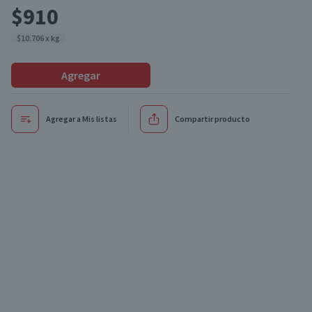
$910
$10.706 x kg
Agregar
Agregar a Mis listas
Compartir producto
Oferta