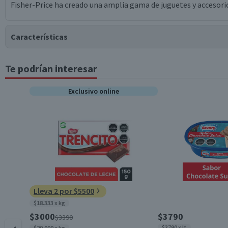
Fisher-Price ha creado una amplia gama de juguetes y accesori
Características
Te podrían interesar
Tipo de Producto
Exclusivo online
Lleva 2 por $5500
$18.333 x kg
$3000
$3790
$3390
$3790 x lt
$20.000 x kg