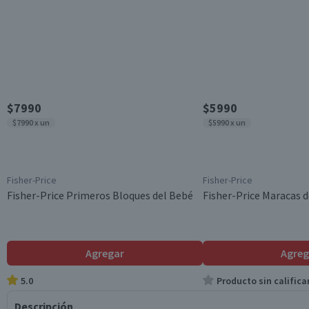
$7990
$5990
$7990 x un
$5990 x un
Fisher-Price
Fisher-Price
Fisher-Price Primeros Bloques del Bebé
Fisher-Price Maracas 
Agregar
Agreg
5.0
Producto sin califica
Descripción