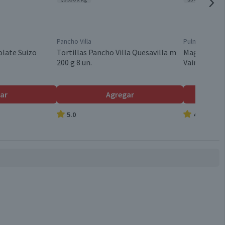
Pancho Villa
Pulmahue
late Suizo
Tortillas Pancho Villa Quesavilla m
Magdalenas
200 g 8 un.
Vainilla 6 un
ar
Agregar
5.0
4.8