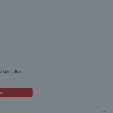
de Animalitos
ar
r