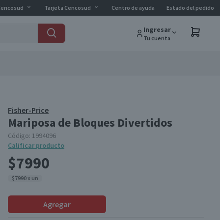
Cencosud
Tarjeta Cencosud
Centro de ayuda
Estado del pedido
Ingresar
Tu cuenta
Fisher-Price
Mariposa de Bloques Divertidos
Código:
1994096
Calificar producto
$7990
$7990 x un
Agregar