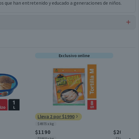
os que han entretenido y educado a generaciones de niños.
Juguetes de Encaje
Exclusivo online
Lleva 2 por $1990
$4975 x kg
$1190
$2090
$5950 x kg
$348 x un