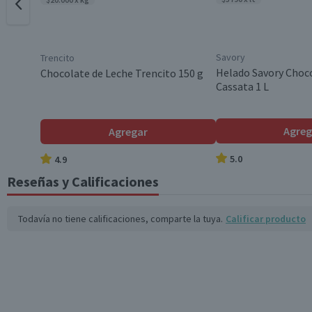
Savory
Trencito
Helado Savory Choco
Chocolate de Leche Trencito 150 g
Cassata 1 L
Agreg
Agregar
5.0
4.9
Reseñas y Calificaciones
Todavía no tiene calificaciones, comparte la tuya.
Calificar producto