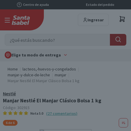
Centro de ayuda
Estado del pedido
Ingresar
Elige tu modo de entrega
Home
lacteos,-huevos-y-congelados
manjar-y-dulce-de-leche
manjar
Manjar Nestlé El Manjar Clásico Bolsa 1 kg
Nestlé
Manjar Nestlé El Manjar Clásico Bolsa 1 kg
Código:
302915
(
27
comentarios
)
Nota
5.0
6 de 6