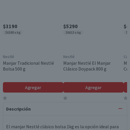
$3190
$5290
$4
$6380 x kg
$6613 x kg
$4
Nestlé
Nestlé
Cui
Manjar Tradicional Nestlé
Manjar Nestlé El Manjar
Man
Bolsa 500 g
Clásico Doypack 800 g
Co 
Agregar
Agregar
5.0
5.0
Descripción
El manjar Nestlé clásico bolsa 1kg es la opción ideal para