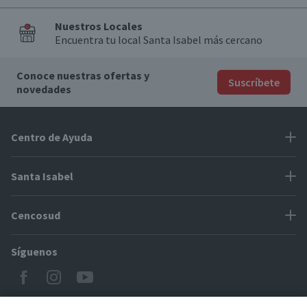
Nuestros Locales
Encuentra tu local Santa Isabel más cercano
Conoce nuestras ofertas y
Suscríbete
novedades
Centro de Ayuda
Problemas con tu pedido
Santa Isabel
Información de pago
Proveedores
Cencosud
Cómo modificar mis datos
Espacio Mypes
Modos de entrega y cobertura
Síguenos
Paris
Concursos
Locales Santa Isabel
Jumbo
CyberDay
Cómo comprar en SantaIsabel.cl
Easy