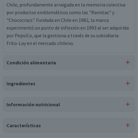
Chile, profundamente arraigada en la memoria colectiva
por productos emblemáticos como las "Ramitas" y
"Chococracs". Fundada en Chile en 1982, la marca
experimentó un punto de inflexión en 1993 al ser adquirida
por PepsiCo, que la gestiona a través de su subsidiaria
Frito-Lay en el mercado chileno.
Condición alimentaria
Certificación
Ingredientes
Libre de
Libre de
Libre de
Vegano
Lactosa
Soya
Huevo
Ingredientes
Información nutricional
maní, harina de trigo, almidón de maíz modificado, jarabe
de maíz, azúcar, almidón de maíz, sal, aceite de girasol.
Características
Puede contener