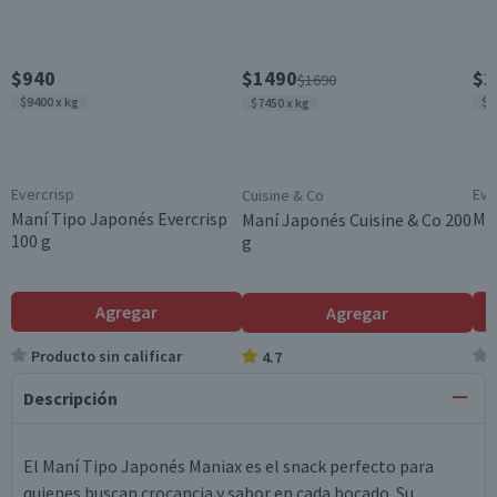
$940
$1490
$1
$1690
$9400 x kg
$8
$7450 x kg
Evercrisp
Eve
Cuisine & Co
Maní Tipo Japonés Evercrisp
Man
Maní Japonés Cuisine & Co 200
100 g
g
Agregar
Agregar
Producto sin calificar
4.7
Descripción
El Maní Tipo Japonés Maniax es el snack perfecto para
quienes buscan crocancia y sabor en cada bocado. Su