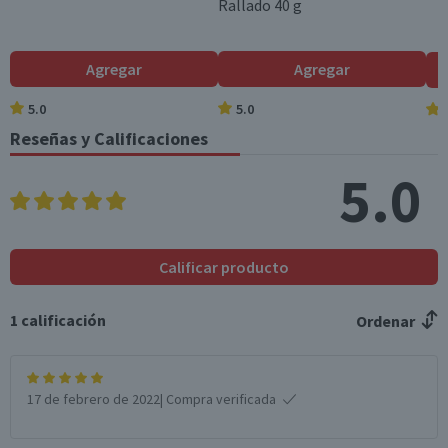
Rallado 40 g
Colesterol (mg)
0
0
Hidratos de Carbon
46
11,5
Agregar
Agregar
o disponibles (g)
5.0
5.0
Azúcares totales
8,2
2,1
(g)
Reseñas y Calificaciones
Sodio (mg)
575
143,8
5.0
Fibra (g)
4.8
1.2
*Ingesta de referencia de un adulto promedio (8400 kj / 2000 kcal)
Calificar producto
1
calificación
Ordenar
17 de febrero de 2022
| Compra verificada