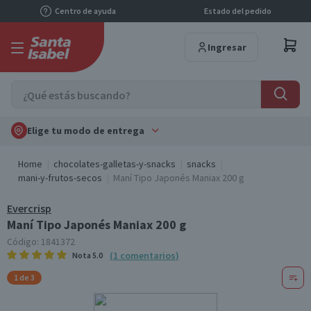
Centro de ayuda
Estado del pedido
Ingresar
Elige tu modo de entrega
Home
chocolates-galletas-y-snacks
snacks
mani-y-frutos-secos
Maní Tipo Japonés Maniax 200 g
Evercrisp
Maní Tipo Japonés Maniax 200 g
Código:
1841372
(
1
comentarios
)
Nota
5.0
1 de 3