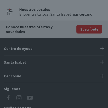
Nuestros Locales
Encuentra tu local Santa Isabel más cercano
Conoce nuestras ofertas y
Suscríbete
novedades
Centro de Ayuda
Problemas con tu pedido
Santa Isabel
Información de pago
Proveedores
Cencosud
Cómo modificar mis datos
Espacio Mypes
Modos de entrega y cobertura
Síguenos
Paris
Concursos
Locales Santa Isabel
Jumbo
CyberDay
Cómo comprar en SantaIsabel.cl
Easy
Medios de pago