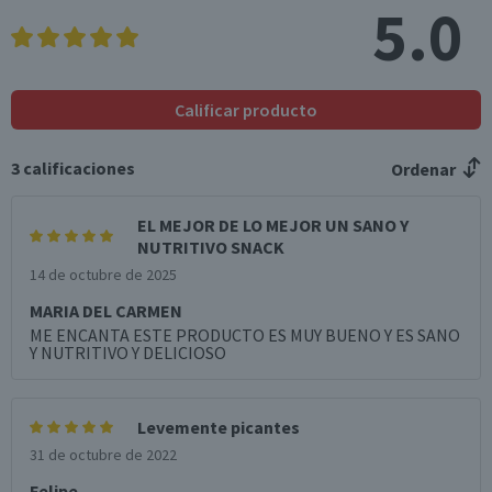
Sodio (mg)
376
94
5.0
Fibra (g)
6,5
1,6
*Ingesta de referencia de un adulto promedio (8400 kj / 2000 kcal)
Calificar producto
3
calificaciones
Ordenar
EL MEJOR DE LO MEJOR UN SANO Y
NUTRITIVO SNACK
14 de octubre de 2025
MARIA DEL CARMEN
ME ENCANTA ESTE PRODUCTO ES MUY BUENO Y ES SANO
Y NUTRITIVO Y DELICIOSO
Levemente picantes
31 de octubre de 2022
Felipe