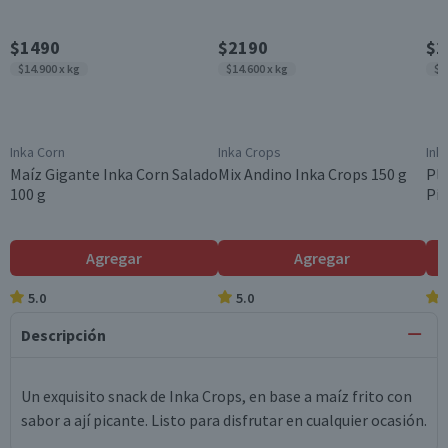
$1490
$2190
$1
$14.900 x kg
$14.600 x kg
$1
Inka Corn
Inka Crops
Ink
Maíz Gigante Inka Corn Salado
Mix Andino Inka Crops 150 g
Plá
100 g
Pic
Agregar
Agregar
5.0
5.0
Descripción
Un exquisito snack de Inka Crops, en base a maíz frito con
sabor a ají picante. Listo para disfrutar en cualquier ocasión.