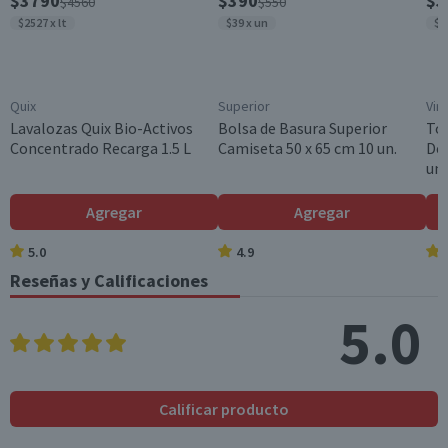
$3790
$390
$3
$4560
$550
$2527 x lt
$39 x un
$3
Quix
Superior
Vir
Lavalozas Quix Bio-Activos
Bolsa de Basura Superior
To
Concentrado Recarga 1.5 L
Camiseta 50 x 65 cm 10 un.
Des
un.
Agregar
Agregar
5.0
4.9
Reseñas y Calificaciones
5.0
Calificar producto