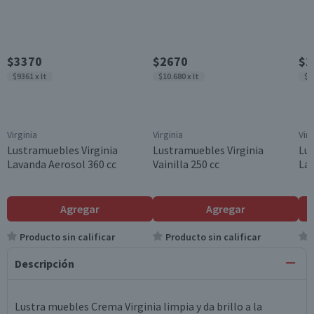
$3370
$2670
$2
$9361 x lt
$10.680 x lt
$1
Virginia
Virginia
Virg
Lustramuebles Virginia
Lustramuebles Virginia
Lus
Lavanda Aerosol 360 cc
Vainilla 250 cc
Lav
Agregar
Agregar
Producto sin calificar
Producto sin calificar
Descripción
Lustra muebles Crema Virginia limpia y da brillo a la