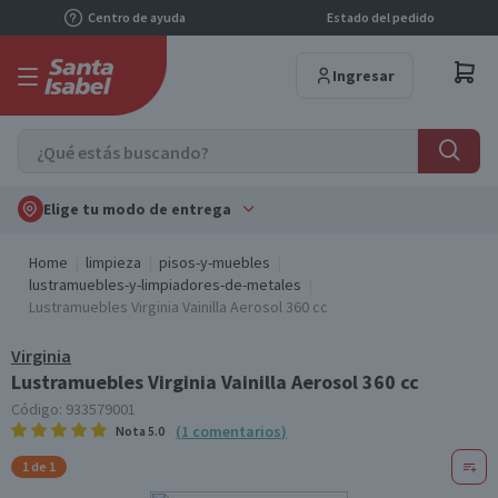
Centro de ayuda
Estado del pedido
Ingresar
Elige tu modo de entrega
Home
limpieza
pisos-y-muebles
lustramuebles-y-limpiadores-de-metales
Lustramuebles Virginia Vainilla Aerosol 360 cc
Virginia
Lustramuebles Virginia Vainilla Aerosol 360 cc
Código:
933579001
(
1
comentarios
)
Nota
5.0
1 de 1