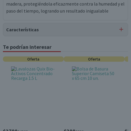
madera, protegiéndola eficazmente contra la humedad y el
paso del tiempo, logrando un resultado inigualable
Características
Tipo de Producto
Te podrían interesar
Lustramuebles
Oferta
Oferta
Contenido
360 cc
Garantía Mínima Legal
Válida hasta su fecha de caducidad