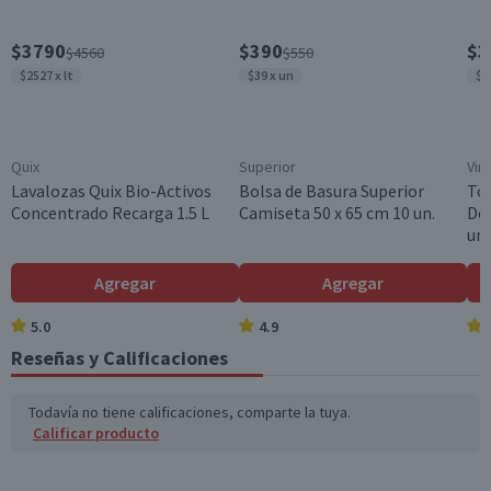
[""]
$3790
$390
$3
$4560
$550
Garantía Mínima Legal
Válida hasta su fecha de caducidad
$2527 x lt
$39 x un
$3
Quix
Superior
Vir
Lavalozas Quix Bio-Activos
Bolsa de Basura Superior
To
Concentrado Recarga 1.5 L
Camiseta 50 x 65 cm 10 un.
Des
un.
Agregar
Agregar
5.0
4.9
Reseñas y Calificaciones
Todavía no tiene calificaciones, comparte la tuya.
Calificar producto