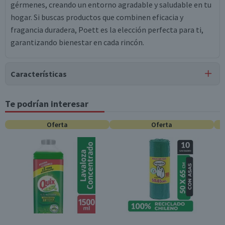
gérmenes, creando un entorno agradable y saludable en tu
hogar. Si buscas productos que combinen eficacia y
fragancia duradera, Poett es la elección perfecta para ti,
garantizando bienestar en cada rincón.
Características
Tipo de Producto
Te podrían interesar
Limpiadores de Piso
Oferta
Oferta
Contenido
1.8 L
Variedad
Líquido
Aroma
Flores de Primavera es una fragancia agradable, floral y
fresca
Nota