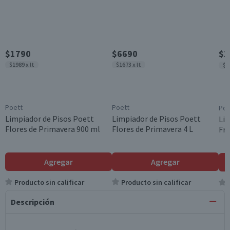
$1790
$6690
$2
$1989 x lt
$1673 x lt
$1
Poett
Poett
Poe
Limpiador de Pisos Poett
Limpiador de Pisos Poett
Lim
Flores de Primavera 900 ml
Flores de Primavera 4 L
Fre
Agregar
Agregar
Producto sin calificar
Producto sin calificar
Descripción