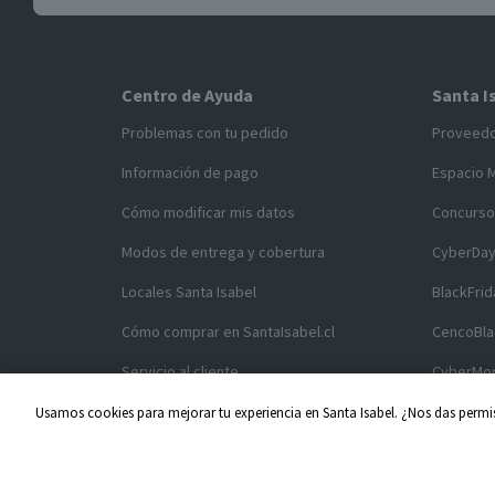
Centro de Ayuda
Santa I
Problemas con tu pedido
Proveed
Información de pago
Espacio 
Cómo modificar mis datos
Concurso
Modos de entrega y cobertura
CyberDa
Locales Santa Isabel
BlackFrid
Cómo comprar en SantaIsabel.cl
CencoBla
Servicio al cliente
CyberMo
Usamos cookies para mejorar tu experiencia en Santa Isabel. ¿Nos das permis
Acuerdos