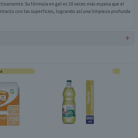
ctivamente. Su fórmula en gel es 10 veces más espesa que el
acto con las superficies, logrando así una limpieza profunda
Clorogel
ta
Cloro
900 ml
Válida hasta su fecha de caducidad