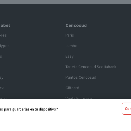
sabel
Cencosud
ores
Paris
Mypes
Jumbo
s
Easy
y
Tarjeta Cencosud Scotiabank
ay
Puntos Cencosud
ck
Giftcard
nday
Venta Empresa
Con
o para guardarlas en tu dispositivo?
 legales
Código de Ética