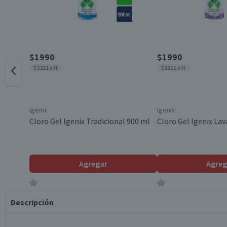
$1990
$1990
$2211 x lt
$2211 x lt
Igenix
Igenix
Cloro Gel Igenix Tradicional 900 ml
Cloro Gel Igenix La
Agregar
Agreg
Producto sin calificar
Producto sin califi
Descripción