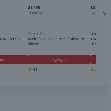
$1790
$3490
$465
$1989 x lt
$39 x un
Cuisine & Co
Virutex
Aceite Vegetal Libre de Colesterol
sica Cóctel 150
Toallas Húm
900 ml
Desinfectan
Agregar
ar
4.8
5.0