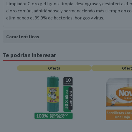
Limpiador Cloro gel Igenix limpia, desengrasa y desinfecta efe
cloro común, adhiriéndose y permaneciendo más tiempo en cont
eliminando el 99,9% de bacterias, hongos y virus.
Características
Te podrían interesar
Tipo de Producto
Oferta
Ofer
Material
Contenido
Garantía Mínima Legal