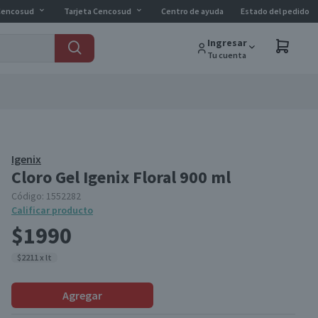
Cencosud
Tarjeta Cencosud
Centro de ayuda
Estado del pedido
Ingresar
Tu cuenta
Igenix
Cloro Gel Igenix Floral 900 ml
Código:
1552282
Calificar producto
$1990
$2211 x lt
Agregar