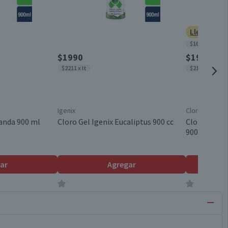
Lleva 2 po
$1639 x lt
$1990
$1950
$2211 x lt
$2167 x lt
Igenix
Clorinda
vanda 900 ml
Cloro Gel Igenix Eucaliptus 900 cc
Cloro Gel Cl
900 ml
ar
Agregar
car
Producto sin calificar
Producto s