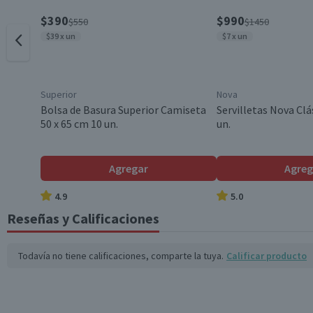
$390
$990
$550
$1450
$39 x un
$7 x un
Superior
Nova
Bolsa de Basura Superior Camiseta
Servilletas Nova Clá
50 x 65 cm 10 un.
un.
Agregar
Agreg
4.9
5.0
Reseñas y Calificaciones
Todavía no tiene calificaciones, comparte la tuya.
Calificar producto