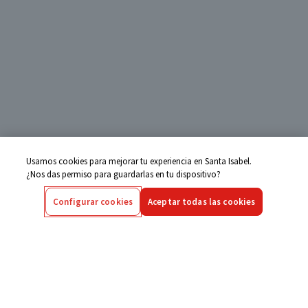
Usamos cookies para mejorar tu experiencia en Santa Isabel.
¿Nos das permiso para guardarlas en tu dispositivo?
Configurar cookies
Aceptar todas las cookies
Centro de Ayuda
Si tienes alguna duda ingresa aquí
Seguimiento de Compras