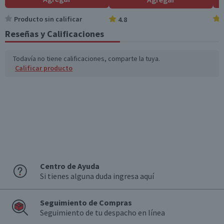
Sodio (mg)
73
146
Producto sin calificar
4.8
Reseñas y Calificaciones
*Ingesta de referencia de un adulto promedio (8400 kj / 2000 kcal)
Todavía no tiene calificaciones, comparte la tuya.
Calificar producto
Centro de Ayuda
Si tienes alguna duda ingresa aquí
Seguimiento de Compras
Seguimiento de tu despacho en línea