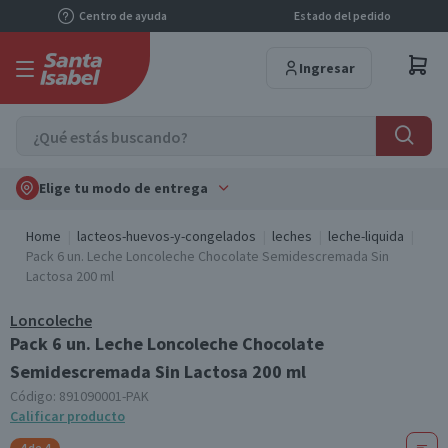
Centro de ayuda
Estado del pedido
Ingresar
Elige tu modo de entrega
Home
lacteos-huevos-y-congelados
leches
leche-liquida
Pack 6 un. Leche Loncoleche Chocolate Semidescremada Sin
Lactosa 200 ml
Loncoleche
Pack 6 un. Leche Loncoleche Chocolate
Semidescremada Sin Lactosa 200 ml
Código:
891090001-PAK
Calificar producto
4 de 4