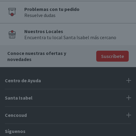
Problemas con tu pedido
Resuelve dudas
Nuestros Locales
Encuentra tu local Santa Isabel más cercano
Conoce nuestras ofertas y
Suscríbete
novedades
Centro de Ayuda
Problemas con tu pedido
Santa Isabel
Información de pago
Proveedores
Cencosud
Cómo modificar mis datos
Espacio Mypes
Modos de entrega y cobertura
Síguenos
Paris