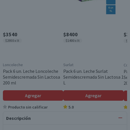
$3540
$8400
$3
$2950 x lt
$1400 x lt
$2
Loncoleche
Surlat
Col
Pack 6 un. Leche Loncoleche
Pack 6 un. Leche Surlat
Pac
Semidescremada Sin Lactosa
Semidescremada Sin Lactosa 1
Se
200 ml
L
20
Agregar
Agregar
Producto sin calificar
5.0
Descripción