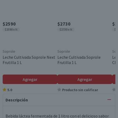
$2590
$2730
$2
$2590 x lt
$2730 x lt
$2
Soprole
Soprole
Sop
Leche Cultivada Soprole Next
Leche Cultivada Soprole
Lec
Frutilla 1 L
Frutilla 1 L
Chi
Agregar
Agregar
5.0
Producto sin calificar
Descripción
Bebida láctea fermentada de 1 litro con el delicioso sabor