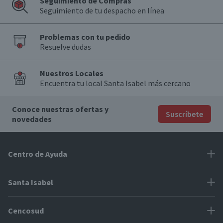
Seguimiento de Compras
Seguimiento de tu despacho en línea
Problemas con tu pedido
Resuelve dudas
Nuestros Locales
Encuentra tu local Santa Isabel más cercano
Conoce nuestras ofertas y
Suscríbete
novedades
Centro de Ayuda
Problemas con tu pedido
Santa Isabel
Información de pago
Proveedores
Cencosud
Cómo modificar mis datos