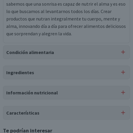
sabemos que una sonrisa es capaz de nutrir el alma y es eso
lo que buscamos al levantarnos todos los días. Crear
productos que nutran integralmente tu cuerpo, mente y
alma, innovando día a día para ofrecer alimentos deliciosos
que sorprendan y alegren la vida.
Condición alimentaria
Certificación
Ingredientes
Libre de
Libre de
Lactosa
Gluten
Ingredientes
Información nutricional
suero lácteo, leche natural descremada (37%), inulina,
sólidos lácteos, gelatina, saborizantes idénticos a natural,
Tabla nutricional
sorbato de potasio, cepas lácteas especiales, lactasa,
Características
colorante natural carmín de cochinilla, colorante natural
Valores
Por cada 1
Por cada 100g/ml
antocianinas, sucralosa.
medios
porción
Tipo de Producto
Te podrían interesar