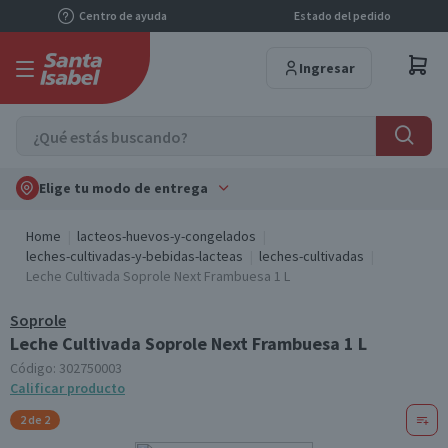
Centro de ayuda
Estado del pedido
Ingresar
Elige tu modo de entrega
Home
lacteos-huevos-y-congelados
leches-cultivadas-y-bebidas-lacteas
leches-cultivadas
Leche Cultivada Soprole Next Frambuesa 1 L
Soprole
Leche Cultivada Soprole Next Frambuesa 1 L
Código:
302750003
Calificar producto
2 de 2