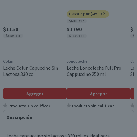
Lleva 3 por $4500
$6000 x lt
$1150
$1790
$1
$3485 x lt
$7160 x lt
$3
Colun
Loncoleche
Col
Leche Colun Capuccino Sin
Leche Loncoleche Full Pro
Lec
Lactosa 330 cc
Cappuccino 250 ml
Sin
Agregar
Agregar
Producto sin calificar
Producto sin calificar
Descripción
Leche cappuccino sin lactosa 330 ml, es ideal para