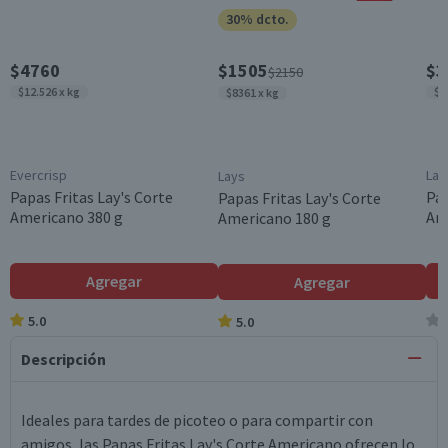
30% dcto.
$4760
$1505
$3
$2150
$12.526 x kg
$1
$8361 x kg
Evercrisp
Lay
Lays
Papas Fritas Lay's Corte
Pap
Papas Fritas Lay's Corte
Americano 380 g
Am
Americano 180 g
Agregar
Agregar
5.0
5.0
Descripción
Ideales para tardes de picoteo o para compartir con
amigos, las Papas Fritas Lay's Corte Americano ofrecen lo