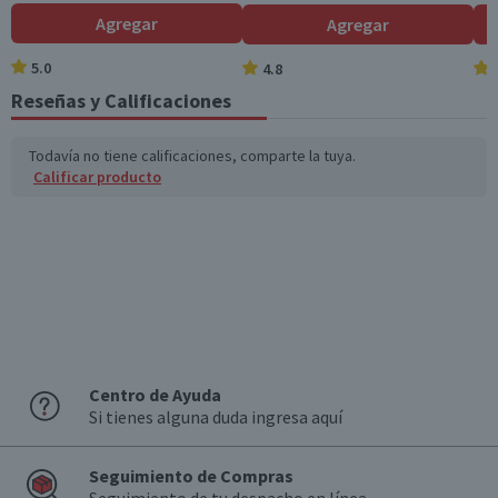
Hidratos de Carbon
55
13,8
Agregar
Agregar
o disponibles (g)
5.0
4.8
Azúcares totales
2,6
0,6
(g)
Reseñas y Calificaciones
Sodio (mg)
362
90,5
Todavía no tiene calificaciones, comparte la tuya.
Calificar producto
*Ingesta de referencia de un adulto promedio (8400 kj / 2000 kcal)
Centro de Ayuda
Si tienes alguna duda ingresa aquí
Seguimiento de Compras