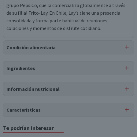
grupo PepsiCo, que la comercializa globalmente a través
de su filial Frito-Lay. En Chile, Lay’s tiene una presencia
consolidada y forma parte habitual de reuniones,
colaciones y momentos de disfrute cotidiano.
Condición alimentaria
Certificación
Ingredientes
Libre de
Libre de
Libre de
Vegano
Lactosa
Huevo
Peces
Ingredientes
Información nutricional
papas, aceite de girasol, tbhq, sal.
Puede contener
Características
Trazas
de
trigo (guten), leche, soya.
Tipo de Producto
Te podrían interesar
Tabla nutricional
Papas Fritas