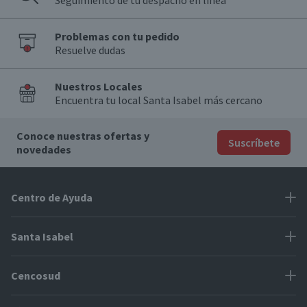
Seguimiento de tu despacho en línea
Problemas con tu pedido
Resuelve dudas
Nuestros Locales
Encuentra tu local Santa Isabel más cercano
Conoce nuestras ofertas y
Suscríbete
novedades
Centro de Ayuda
Problemas con tu pedido
Santa Isabel
Información de pago
Proveedores
Cencosud
Cómo modificar mis datos
Espacio Mypes