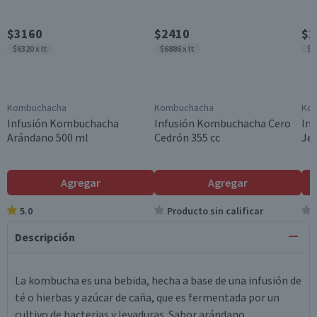
$3160
$2410
$2
$6320 x lt
$6886 x lt
$6
Kombuchacha
Kombuchacha
Ko
Infusión Kombuchacha
Infusión Kombuchacha Cero
In
Arándano 500 ml
Cedrón 355 cc
Jen
Agregar
Agregar
5.0
Producto sin calificar
Descripción
La kombucha es una bebida, hecha a base de una infusión de
té o hierbas y azúcar de caña, que es fermentada por un
cultivo de bacterias y levaduras. Sabor arándano.