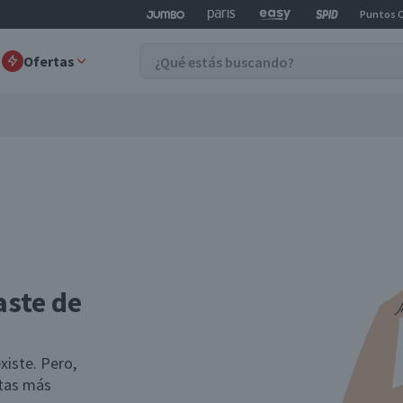
Puntos 
Ofertas
aste de
xiste. Pero,
rtas más