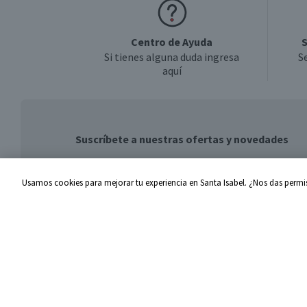
Centro de Ayuda
S
Si tienes alguna duda ingresa
S
aquí
Suscríbete a nuestras ofertas y novedades
Usamos cookies para mejorar tu experiencia en Santa Isabel. ¿Nos das permis
Centro de Ayuda
Santa I
Problemas con tu pedido
Proveed