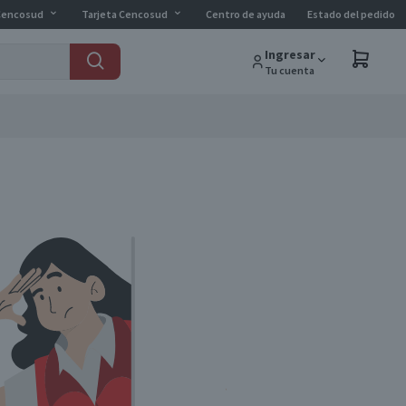
Cencosud
Tarjeta Cencosud
Centro de ayuda
Estado del pedido
Ingresar
Tu cuenta