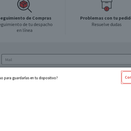
eguimiento de Compras
Problemas con tu pedid
eguimiento de tu despacho
Resuelve dudas
en línea
Acepto los
Términos y Condiciones
y la
Política
Con
o para guardarlas en tu dispositivo?
de privacidad y de tratamiento de datos
personales
sabel
Cencosud
ores
Paris