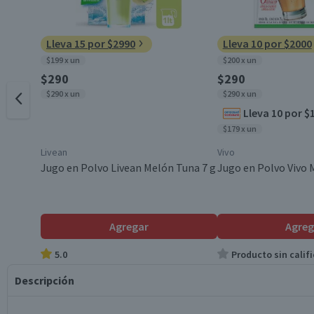
Lleva 15 por $2990
Lleva 10 por $2000
$199 x un
$200 x un
$290
$290
$290 x un
$290 x un
Lleva 10 por $
$179 x un
Livean
Vivo
Jugo en Polvo Livean Melón Tuna 7 g
Jugo en Polvo Vivo 
Agregar
Agreg
5.0
Producto sin califi
Descripción