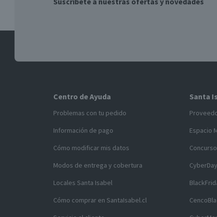
Suscríbete a nuestras ofertas y novedades
Centro de Ayuda
Santa I
Problemas con tu pedido
Proveed
Información de pago
Espacio 
Cómo modificar mis datos
Concurso
Modos de entrega y cobertura
CyberDa
Locales Santa Isabel
BlackFrid
Cómo comprar en SantaIsabel.cl
CencoBla