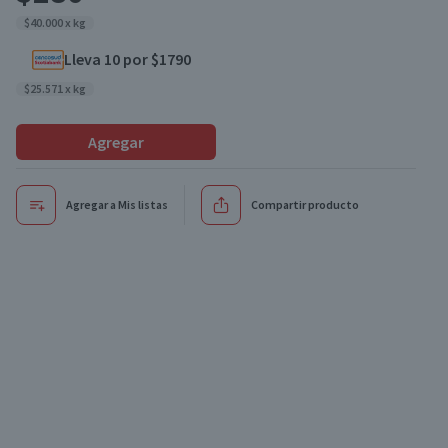
$40.000 x kg
Lleva 10 por $1790
$25.571 x kg
Agregar
Agregar a Mis listas
Compartir producto
Oferta
Oferta