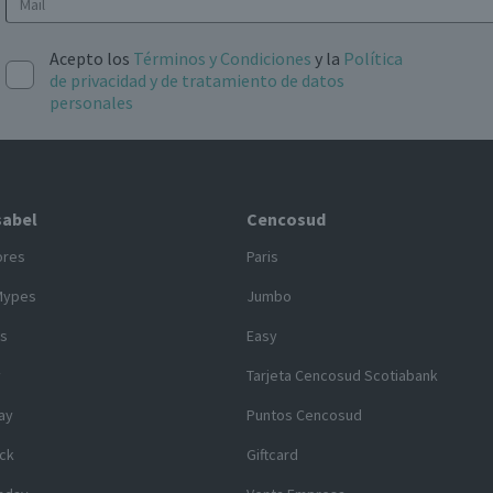
Acepto los
Términos y Condiciones
y la
Política
de privacidad y de tratamiento de datos
personales
sabel
Cencosud
ores
Paris
Mypes
Jumbo
s
Easy
y
Tarjeta Cencosud Scotiabank
ay
Puntos Cencosud
ck
Giftcard