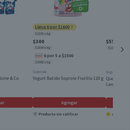
0,3
3,8
Entre 1 y 2 lt
Lleva 6 por $1600
0,1
$2225 x kg
1 un.
$300
$5590
$599
$2500 x kg
$11.180 x kg
6 por 5 a $1500
Sobre
$2083 x kg
Soprole
Soprole
No
isine & Co
Yogurt Batido Soprole Frutilla 120 g
Queso Gaud
Laminado 5
Chile
ar
Agregar
Producto sin calificar
4.8