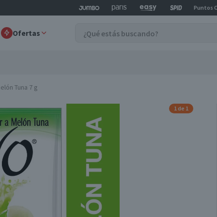
Puntos 
Ofertas
elón Tuna 7 g
1 de 1