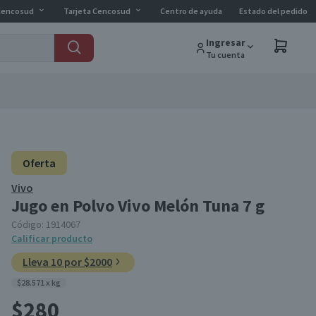
Cencosud
Tarjeta Cencosud
Centro de ayuda
Estado del pedido
Ingresar
Tu cuenta
Oferta
Vivo
Jugo en Polvo Vivo Melón Tuna 7 g
Código:
1914067
Calificar producto
Lleva 10 por $2000
$28.571 x kg
$280