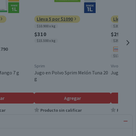
Lleva 5 por $1090
Lleva 10 p
$10.900 x kg
$200 x un
$310
$290
$15.500 x kg
$290 x un
1790
Lleva 
$179 x un
Sprim
Vivo
Mango 7 g
Jugo en Polvo Sprim Melón Tuna 20
Jugo en Polv
g
ar
Agregar
car
Producto sin calificar
Producto s