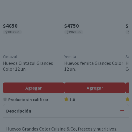
$4650
$4750
$4
$388 x un
$396 x un
$3
Cintazul
Yemita
San
Huevos Cintazul Grandes
Huevos Yemita Grandes Color
Hu
Color 12 un.
12 un.
Col
Agregar
Agregar
Producto sin calificar
1.0
Descripción
Huevos Grandes Color Cuisine & Co, frescos y nutritivos.