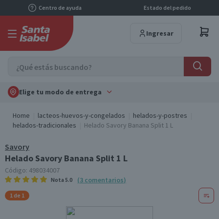
Centro de ayuda
Estado del pedido
Ingresar
Elige tu modo de entrega
Home
lacteos-huevos-y-congelados
helados-y-postres
helados-tradicionales
Helado Savory Banana Split 1 L
Savory
Helado Savory Banana Split 1 L
Código:
498034007
(
3
comentarios
)
Nota
5.0
1 de 1