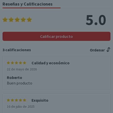
(g)
Reseñas y Calificaciones
Sodio (mg)
63
63
5.0
*Ingesta de referencia de un adulto promedio (8400 kj / 2000 kcal)
Calificar producto
3
calificaciones
Ordenar
Calidad y económico
22 de mayo de 2026
Roberto
Buen producto
Exquisito
16 de julio de 2025