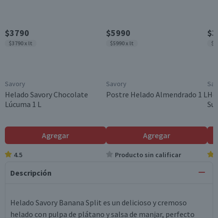
$3790
$5990
$3
$3790 x lt
$5990 x lt
$3
Savory
Savory
Sav
Helado Savory Chocolate
Postre Helado Almendrado 1 L
He
Lúcuma 1 L
Sui
Agregar
Agregar
4.5
Producto sin calificar
Descripción
Helado Savory Banana Split es un delicioso y cremoso
helado con pulpa de plátano y salsa de manjar, perfecto