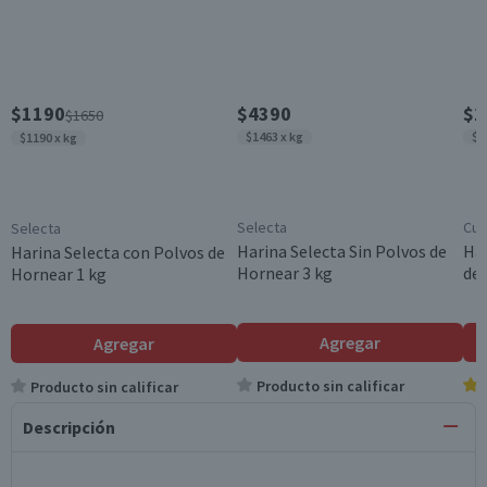
$1190
$4390
$1
$1650
$1463 x kg
$1
$1190 x kg
Selecta
Cui
Selecta
Harina Selecta Sin Polvos de
Har
Harina Selecta con Polvos de
Hornear 3 kg
de 
Hornear 1 kg
Agregar
Agregar
Producto sin calificar
Producto sin calificar
Descripción