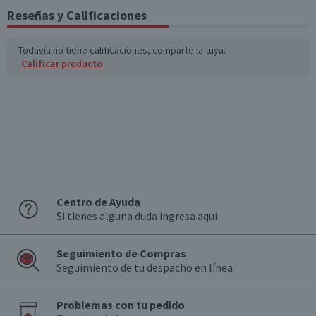
(g)
Reseñas y Calificaciones
Sodio (mg)
234
70,2
Todavía no tiene calificaciones, comparte la tuya.
Calificar producto
Fibra (g)
3,6
1,1
*Ingesta de referencia de un adulto promedio (8400 kj / 2000 kcal)
Centro de Ayuda
Si tienes alguna duda ingresa aquí
Seguimiento de Compras
Seguimiento de tu despacho en línea
Problemas con tu pedido