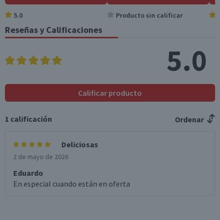
5.0
Producto sin calificar
Azúcares totales
36
10,1
(g)
Reseñas y Calificaciones
Sodio (mg)
183
51,2
5.0
*Ingesta de referencia de un adulto promedio (8400 kj / 2000 kcal)
Calificar producto
1
calificación
Ordenar
Deliciosas
2 de mayo de 2026
Eduardo
En especial cuando están en oferta