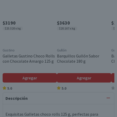
$3190
$3630
$1
$25.520 x kg
$20.167 x kg
$2
Gustino
Gullón
Gul
Galletas Gustino Choco Rolls
Barquillos Gullón Sabor
Bar
con Chocolate Amargo 125 g
Chocolate 180 g
Cho
Agregar
Agregar
5.0
5.0
Descripción
Exquisitas Galletas choco rolls 125 g, perfectas para