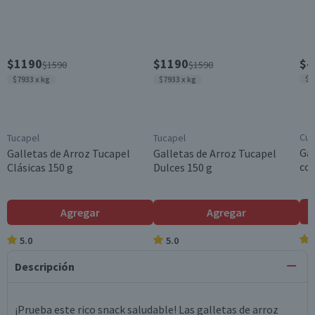
$1190
$1190
$4
$1590
$1590
$1
$7933 x kg
$7933 x kg
Cui
Tucapel
Tucapel
Gal
Galletas de Arroz Tucapel
Galletas de Arroz Tucapel
con
Clásicas 150 g
Dulces 150 g
Agregar
Agregar
5.0
5.0
Descripción
¡Prueba este rico snack saludable! Las galletas de arroz