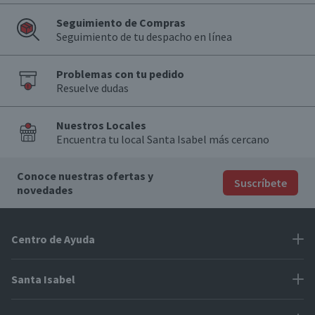
Seguimiento de Compras
Seguimiento de tu despacho en línea
Problemas con tu pedido
Resuelve dudas
Nuestros Locales
Encuentra tu local Santa Isabel más cercano
Conoce nuestras ofertas y
Suscríbete
novedades
Centro de Ayuda
Problemas con tu pedido
Santa Isabel
Información de pago