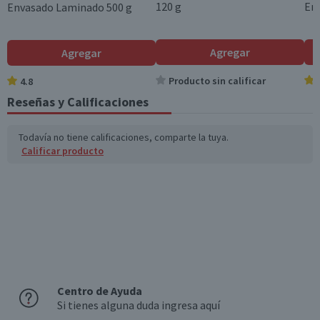
o disponibles (g)
120 g
Ent
Envasado Laminado 500 g
Azúcares totales
2,2
0,6
(g)
Agregar
Agregar
Sodio (mg)
227
56,8
Producto sin calificar
4.8
Reseñas y Calificaciones
Fibra (g)
1,4
0,4
*Ingesta de referencia de un adulto promedio (8400 kj / 2000 kcal)
Todavía no tiene calificaciones, comparte la tuya.
Calificar producto
Centro de Ayuda
Si tienes alguna duda ingresa aquí