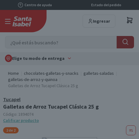
Centro de ayuda
Estado del pedido
Ingresar
Elige tu modo de entrega
Home
chocolates-galletas-y-snacks
galletas-saladas
galletas-de-arroz-y-quinoa
Galletas de Arroz Tucapel Clásica 25 g
Tucapel
Galletas de Arroz Tucapel Clásica 25 g
Código:
1894074
Calificar producto
2 de 2