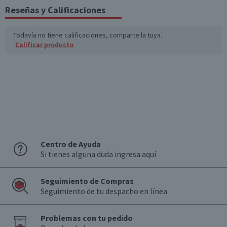
(g)
Reseñas y Calificaciones
Sodio (mg)
180
54
Todavía no tiene calificaciones, comparte la tuya.
Calificar producto
*Ingesta de referencia de un adulto promedio (8400 kj / 2000 kcal)
Centro de Ayuda
Si tienes alguna duda ingresa aquí
Seguimiento de Compras
Seguimiento de tu despacho en línea
Problemas con tu pedido