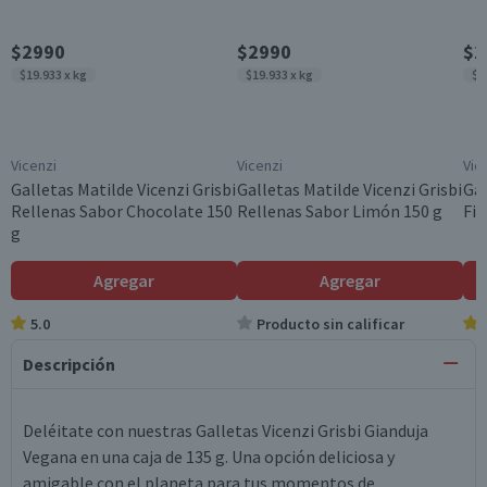
$2990
$2990
$2
$19.933 x kg
$19.933 x kg
$2
Vicenzi
Vicenzi
Vic
Galletas Matilde Vicenzi Grisbi
Galletas Matilde Vicenzi Grisbi
Gal
Rellenas Sabor Chocolate 150
Rellenas Sabor Limón 150 g
Fio
g
Agregar
Agregar
5.0
Producto sin calificar
Descripción
Deléitate con nuestras Galletas Vicenzi Grisbi Gianduja
Vegana en una caja de 135 g. Una opción deliciosa y
amigable con el planeta para tus momentos de