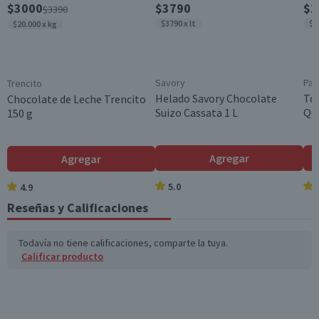
$3000
$3790
$1
$3390
$3790 x lt
$5
$20.000 x kg
Savory
Pan
Trencito
Helado Savory Chocolate
Tor
Chocolate de Leche Trencito
Suizo Cassata 1 L
Que
150 g
Agregar
Agregar
5.0
4.9
Reseñas y Calificaciones
Todavía no tiene calificaciones, comparte la tuya.
Calificar producto