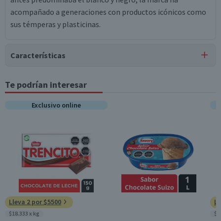
acompañado a generaciones con productos icónicos como
sus témperas y plasticinas.
Características
Tipo de Producto
Te podrían interesar
Fundas
Exclusivo online
Garantía Mínima Legal
6 meses, a partir de la entrega del producto
Lleva 2 por $5500
Ll
$18.333 x kg
$4