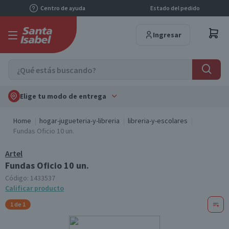
Centro de ayuda
Estado del pedido
Ingresar
Elige tu modo de entrega
Home
hogar-jugueteria-y-libreria
libreria-y-escolares
Fundas Oficio 10 un.
Artel
Fundas Oficio 10 un.
Código:
1433537
Calificar producto
1 de 1