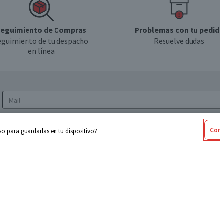
eguimiento de Compras
Problemas con tu pedid
eguimiento de tu despacho
Resuelve dudas
en línea
Acepto los
Términos y Condiciones
y la
Política
Con
o para guardarlas en tu dispositivo?
de privacidad y de tratamiento de datos
personales
sabel
Cencosud
ores
Paris