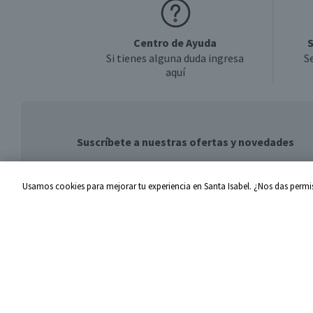
Centro de Ayuda
S
Si tienes alguna duda ingresa
S
aquí
Suscríbete a nuestras ofertas y novedades
Usamos cookies para mejorar tu experiencia en Santa Isabel. ¿Nos das permis
Centro de Ayuda
Santa I
Problemas con tu pedido
Proveed