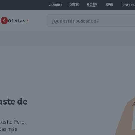
Puntos 
Ofertas
aste de
xiste. Pero,
rtas más