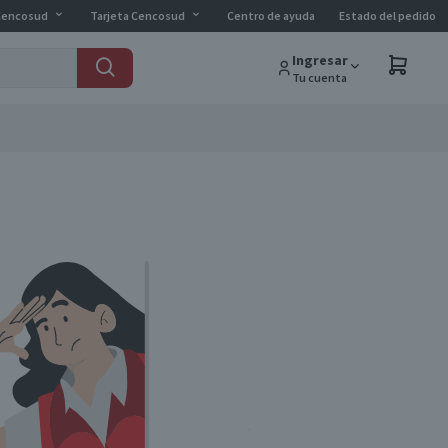
Cencosud
Tarjeta Cencosud
Centro de ayuda
Estado del pedido
Ingresar
Tu cuenta